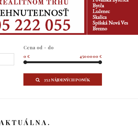
Cena od - do
0 €
4500000 €
352 NÁJDENÝCH PONÚK
 AKTUÁLNA.