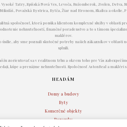
Vysoké Tatry, Spišská Nová Ves, Levoča, Ružomberok, Zvolen, Detva, M
 Mikuláš, Považská Bystrica, Bytča, Žiar nad Hronom, Skalica a okolie, P
ealitná spoločnosť, ktorá ponúka klientom komplexné služby v oblasti p
odnotenie nehnuteľností, finančné poradenstvo a to s tímom špecializ
maklérov.
úsilie, aby sme poznali skutočné potreby našich zákazníkov v oblasti ne
splnili.
ôžu zorientovať sa v realitnom trhu a okrem toho pre Vás zabezpečím
redaji, kúpe a prenájme nehnuteľnosti. Spoločnosť AstonReal a makléri s
HĽADÁM
Domy a budovy
Byty
Komerčné objekty
Pozemky