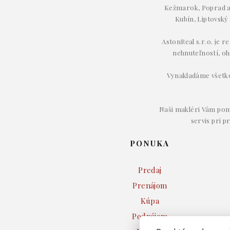
Kežmarok, Poprad a 
Kubín, Liptovský
AstonReal s.r.o. je r
nehnuteľností, oh
Vynakladáme všetko 
Naši makléri Vám pom
servis pri p
PONUKA
Predaj
Prenájom
Kúpa
Podnájom