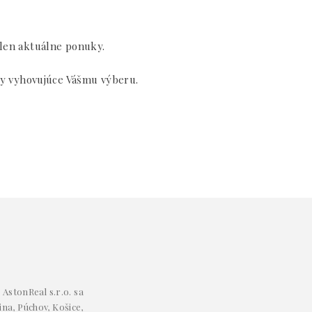
 len aktuálne ponuky.
y vyhovujúce Vášmu výberu.
AstonReal s.r.o. sa
ina, Púchov, Košice,