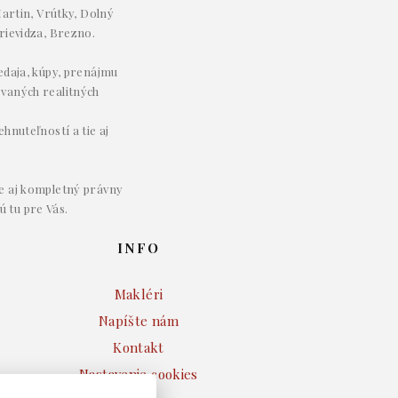
artin, Vrútky, Dolný
rievidza, Brezno.
redaja, kúpy, prenájmu
ovaných realitných
hnuteľností a tie aj
e aj kompletný právny
ú tu pre Vás.
INFO
Makléri
Napíšte nám
Kontakt
Nastavenie cookies