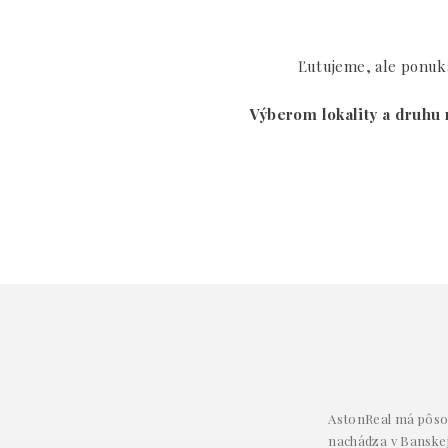
Ľutujeme, ale ponuka
Výberom lokality a druhu 
AstonReal má pôsob
nachádza v Banskej 