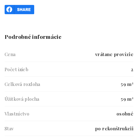
Podrobné informácie
Cena
vrátane provízie
Počet izieb
2
Celková rozloha
59 m²
Úžitková plocha
59 m²
Vlastníctvo
osobné
Stav
po rekonštrukcii