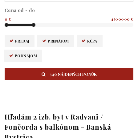
Cena od - do
0 €
4500000 €
PREDAJ
PRENÁJOM
KÚPA
PODNÁJOM
346 NÁJDENÝCH PONÚK
Hľadám 2 izb. byt v Radvani /
Fončorda s balkónom - Banská
Bystrica