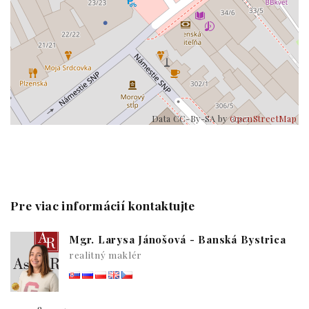
Data CC-By-SA by
OpenStreetMap
Pre viac informácií kontaktujte
Mgr. Larysa Jánošová - Banská Bystrica
realitný maklér