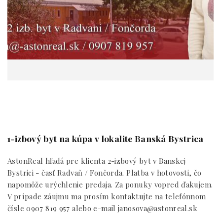
1-izbový byt na kúpa v lokalite Banská Bystrica
AstonReal hľadá pre klienta 2-izbový byt v Banskej
Bystrici - časť Radvaň / Fončorda. Platba v hotovosti, čo
napomôže urýchlenie predaja. Za ponuky vopred ďakujem.
V prípade záujmu ma prosím kontaktujte na telefónnom
čísle 0907 819 957 alebo e-mail janosova@astonreal.sk