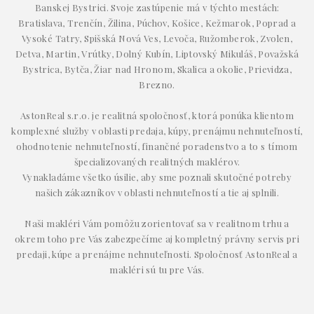
Banskej Bystrici. Svoje zastúpenie má v týchto mestách:
Bratislava, Trenčín, Žilina, Púchov, Košice, Kežmarok, Poprad a
Vysoké Tatry, Spišská Nová Ves, Levoča, Ružomberok, Zvolen,
Detva, Martin, Vrútky, Dolný Kubín, Liptovský Mikuláš, Považská
Bystrica, Bytča, Žiar nad Hronom, Skalica a okolie, Prievidza,
Brezno.
AstonReal s.r.o. je realitná spoločnosť, ktorá ponúka klientom
komplexné služby v oblasti predaja, kúpy, prenájmu nehnuteľností,
ohodnotenie nehnuteľností, finančné poradenstvo a to s tímom
špecializovaných realitných maklérov.
Vynakladáme všetko úsilie, aby sme poznali skutočné potreby
našich zákazníkov v oblasti nehnuteľností a tie aj splnili.
Naši makléri Vám pomôžu zorientovať sa v realitnom trhu a
okrem toho pre Vás zabezpečíme aj kompletný právny servis pri
predaji, kúpe a prenájme nehnuteľnosti. Spoločnosť AstonReal a
makléri sú tu pre Vás.