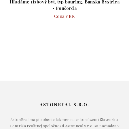
rica
Hľadám súrne 1 izb. byt pre klienta v B. Bystrici
110.000,- €
ASTONREAL S.R.O.
AstonReal má pôsobenie takmer na celom území Slovenska.
Centrála realitnej spoločnosti AstonReal s.r.o. sa nachádza v