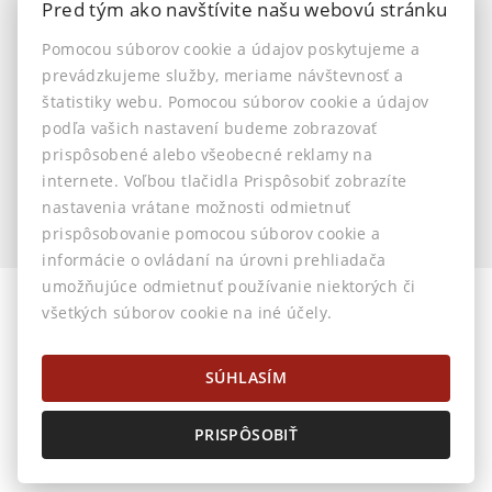
Pred tým ako navštívite našu webovú stránku
INFO
Pomocou súborov cookie a údajov poskytujeme a
prevádzkujeme služby, meriame návštevnosť a
Makléri
štatistiky webu. Pomocou súborov cookie a údajov
Napíšte nám
podľa vašich nastavení budeme zobrazovať
Kontakt
prispôsobené alebo všeobecné reklamy na
Nastavenie cookies
internete. Voľbou tlačidla Prispôsobiť zobrazíte
nastavenia vrátane možnosti odmietnuť
prispôsobovanie pomocou súborov cookie a
informácie o ovládaní na úrovni prehliadača
umožňujúce odmietnuť používanie niektorých či
všetkých súborov cookie na iné účely.
© 2026 -
AstonReal s.r.o.
Horná 32, Banská Bystrica 974 01, Tel.: 0905 222 055, E-mail:
info@astonreal.sk
SÚHLASÍM
PRISPÔSOBIŤ
Prepnúť na verziu pre počítače