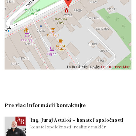
Data CC-By-SA by
OpenStreetMap
Pre viac informácií kontaktujte
Ing. Juraj Astaloš - konateľ spoločnosti
konateľ spoločnosti, realitný maklér