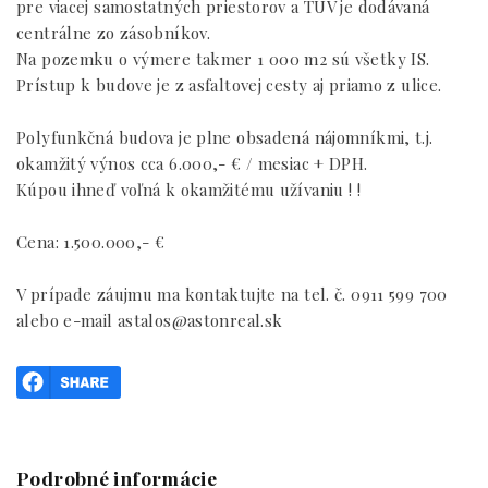
pre viacej samostatných priestorov a TÚV je dodávaná
centrálne zo zásobníkov.
Na pozemku o výmere takmer 1 000 m2 sú všetky IS.
Prístup k budove je z asfaltovej cesty aj priamo z ulice.
Polyfunkčná budova je plne obsadená nájomníkmi, t.j.
okamžitý výnos cca 6.000,- € / mesiac + DPH.
Kúpou ihneď voľná k okamžitému užívaniu ! !
Cena: 1.500.000,- €
V prípade záujmu ma kontaktujte na tel. č. 0911 599 700
alebo e-mail astalos@astonreal.sk
Podrobné informácie