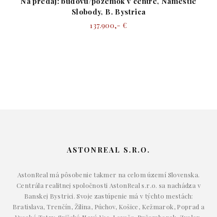
Na predaj: budovu/pozemok v centre, Námestie
Slobody, B. Bystrica
137.900,- €
ASTONREAL S.R.O.
AstonReal má pôsobenie takmer na celom území Slovenska.
Centrála realitnej spoločnosti AstonReal s.r.o. sa nachádza v
Banskej Bystrici. Svoje zastúpenie má v týchto mestách:
Bratislava, Trenčín, Žilina, Púchov, Košice, Kežmarok, Poprad a