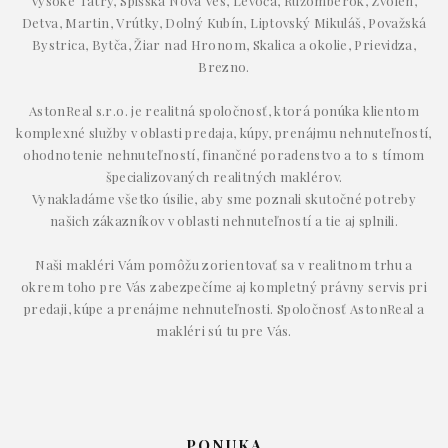
Vysoké Tatry, Spišská Nová Ves, Levoča, Ružomberok, Zvolen,
Detva, Martin, Vrútky, Dolný Kubín, Liptovský Mikuláš, Považská
Bystrica, Bytča, Žiar nad Hronom, Skalica a okolie, Prievidza,
Brezno.
AstonReal s.r.o. je realitná spoločnosť, ktorá ponúka klientom
komplexné služby v oblasti predaja, kúpy, prenájmu nehnuteľností,
ohodnotenie nehnuteľností, finančné poradenstvo a to s tímom
špecializovaných realitných maklérov.
Vynakladáme všetko úsilie, aby sme poznali skutočné potreby
našich zákazníkov v oblasti nehnuteľností a tie aj splnili.
Naši makléri Vám pomôžu zorientovať sa v realitnom trhu a
okrem toho pre Vás zabezpečíme aj kompletný právny servis pri
predaji, kúpe a prenájme nehnuteľnosti. Spoločnosť AstonReal a
makléri sú tu pre Vás.
PONUKA