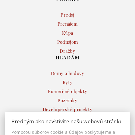
Predaj
Prenájom
Kúpa
Podnájom
Dražby
HĽADÁM
Domy a budovy
Byty
Komerčné objekty
Pozemky
Developerské projekty
Ostatné
Pred tým ako navštívite našu webovú stránku
INFO
Pomocou súborov cookie a údajov poskytujeme a