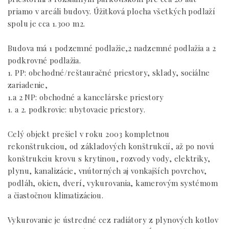
priamo v areáli budovy. Úžitková plocha všetkých podlaží
spolu je cca 1.300 m2.
Budova má 1 podzemné podlažie,2 nadzemné podlažia a 2
podkrovné podlažia.
1. PP: obchodné/reštauračné priestory, sklady, sociálne
zariadenie,
1.a 2 NP: obchodné a kancelárske priestory
1. a 2. podkrovie: ubytovacie priestory.
Celý objekt prešiel v roku 2003 kompletnou
rekonštrukciou, od základových konštrukcií, až po novú
konštrukciu krovu s krytinou, rozvody vody, elektriky,
plynu, kanalizácie, vnútorných aj vonkajších povrchov,
podláh, okien, dverí, vykurovania, kamerovým systémom
a čiastočnou klimatizáciou.
Vykurovanie je ústredné cez radiátory z plynových kotlov