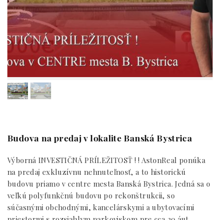
Budova na predaj v lokalite Banská Bystrica
Výborná INVESTIČNÁ PRÍLEŽITOSŤ ! ! AstonReal ponúka
na predaj exkluzívnu nehnuteľnosť, a to historickú
budovu priamo v centre mesta Banská Bystrica. Jedná sa o
veľkú polyfunkčnú budovu po rekonštrukcii, so
súčasnými obchodnými, kancelárskymi a ubytovacími
priestormi s rozsiahlym parkoviskom pre cca 20 áut