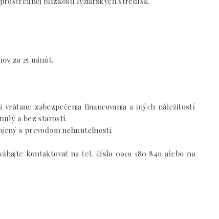
rostrednej blízkosti lyžiarskych stredísk.
hov za 25 minút.
vrátane zabezpečenia financovania a iných náležitostí
nulý a bez starostí.
pojený s prevodom nehnuteľnosti.
áhajte kontaktovať na tel. číslo 0919 180 840 alebo na