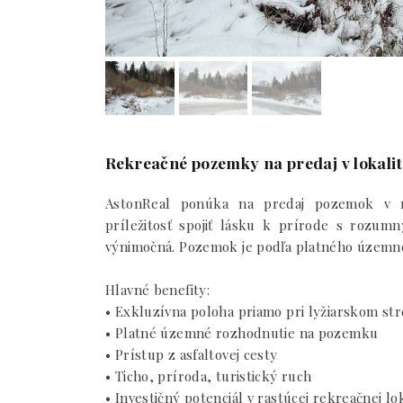
Rekreačné pozemky na predaj v lokali
AstonReal ponúka na predaj pozemok v re
príležitosť spojiť lásku k prírode s rozu
výnimočná. Pozemok je podľa platného územné
Hlavné benefity:
• Exkluzívna poloha priamo pri lyžiarskom st
• Platné územné rozhodnutie na pozemku
• Prístup z asfaltovej cesty
• Ticho, príroda, turistický ruch
• Investičný potenciál v rastúcej rekreačnej lo