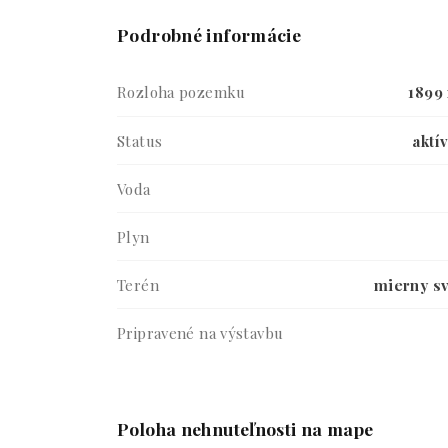
Podrobné informácie
Rozloha pozemku
1899
Status
aktí
Voda
Plyn
Terén
mierny s
Pripravené na výstavbu
schválené v územnom pl
Poloha nehnuteľnosti na mape