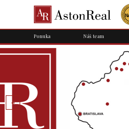
Ponuka
Náš team