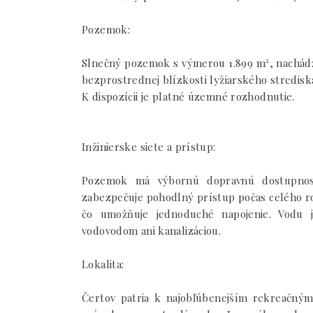
Pozemok:
Slnečný pozemok s výmerou 1.899 m², nachádza
bezprostrednej blízkosti lyžiarského stredisk
K dispozícii je platné územné rozhodnutie.
Inžinierske siete a prístup:
Pozemok má výbornú dopravnú dostupnosť
zabezpečuje pohodlný prístup počas celého r
čo umožňuje jednoduché napojenie. Vodu j
vodovodom ani kanalizáciou.
Lokalita:
Čertov patria k najobľúbenejším rekreačným