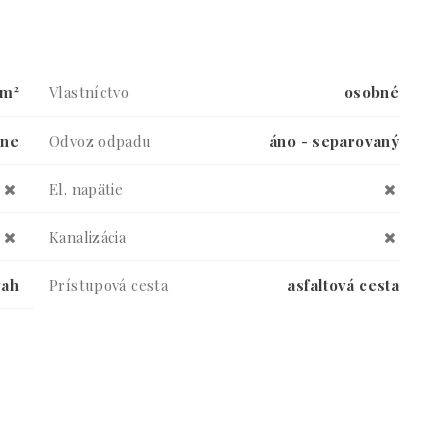
 m²
Vlastníctvo
osobné
vne
Odvoz odpadu
áno - separovaný
El. napätie
Kanalizácia
vah
Prístupová cesta
asfaltová cesta
áne