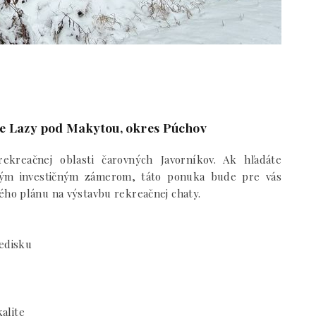
te Lazy pod Makytou, okres Púchov
kreačnej oblasti čarovných Javorníkov. Ak hľadáte
mným investičným zámerom, táto ponuka bude pre vás
ho plánu na výstavbu rekreačnej chaty.
redisku
kalite