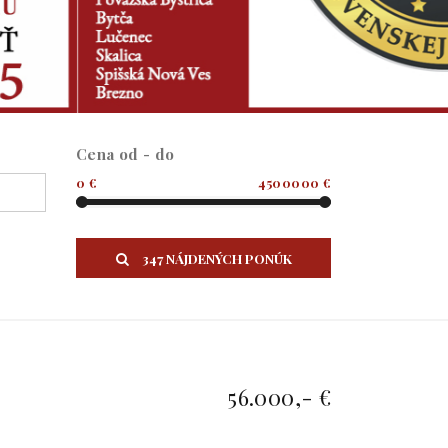
Cena od - do
0 €
4500000 €
347 NÁJDENÝCH PONÚK
56.000,- €