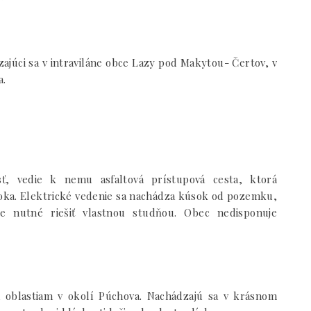
júci sa v intraviláne obce Lazy pod Makytou- Čertov, v
a.
, vedie k nemu asfaltová prístupová cesta, ktorá
oka. Elektrické vedenie sa nachádza kúsok od pozemku,
e nutné riešiť vlastnou studňou. Obec nedisponuje
 oblastiam v okolí Púchova. Nachádzajú sa v krásnom