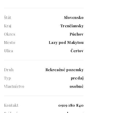
Štát
Slovensko
Kraj
Trenčiansky
Okres
Púchov
Mesto
Lazy pod Makytou
Ulica
Čertov
Druh
Rekreačné pozemky
Typ
predaj
Vlastníctvo
osobné
Kontakt
0919 180 840