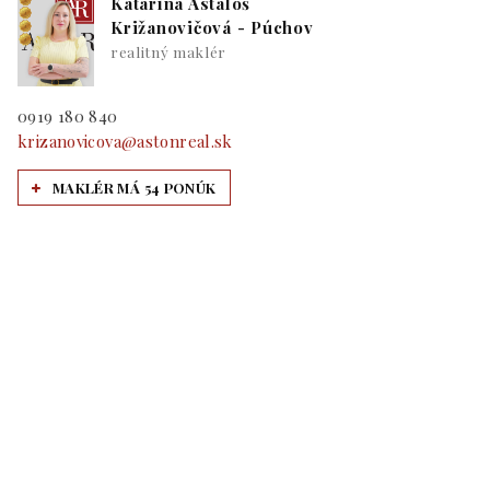
Katarína Astaloš
Križanovičová - Púchov
realitný maklér
0919 180 840
krizanovicova@astonreal.sk
MAKLÉR MÁ 54 PONÚK