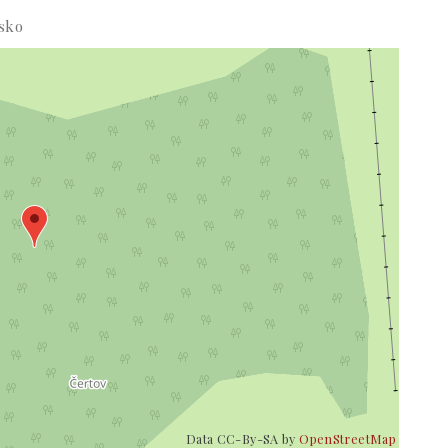
sko
Data CC-By-SA by
OpenStreetMap