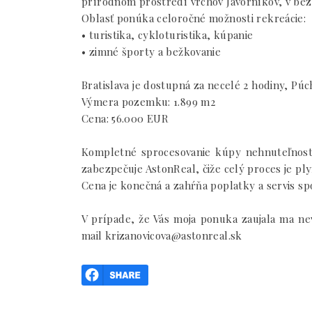
prírodnom prostredí vrchov Javorníkov, v bezp
Oblasť ponúka celoročné možnosti rekreácie:
• turistika, cykloturistika, kúpanie
• zimné športy a bežkovanie
Bratislava je dostupná za necelé 2 hodiny, Púc
Výmera pozemku: 1.899 m2
Cena: 56.000 EUR
Kompletné sprocesovanie kúpy nehnuteľnosti 
zabezpečuje AstonReal, čiže celý proces je ply
Cena je konečná a zahŕňa poplatky a servis s
V prípade, že Vás moja ponuka zaujala ma nev
mail krizanovicova@astonreal.sk