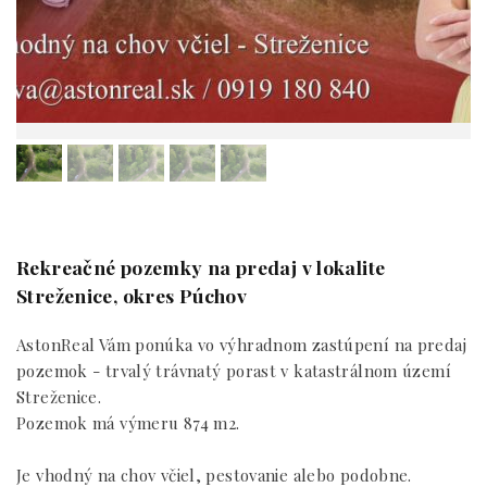
Rekreačné pozemky na predaj v lokalite
Streženice, okres Púchov
AstonReal Vám ponúka vo výhradnom zastúpení na predaj
pozemok - trvalý trávnatý porast v katastrálnom území
Streženice.
Pozemok má výmeru 874 m2.
Je vhodný na chov včiel, pestovanie alebo podobne.