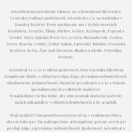
AstonReal má pôsobenie takmer na celom území Slovenska.
Centrála realitnej spoločnosti AstonReal s.r.o. sa nachádza v
Banskej Bystrici. Svoje zastúpenie má v týchto mestách:
Bratislava, Trenčín, Žilina, Púchov, Košice, Kežmarok, Poprad a
Vysoké Tatry, Spišská Nová Ves, Levoča, Ružomberok, Zvolen,
Detva, Martin, Vrútky, Dolný Kubín, Liptovský Mikuláš, Považská
Bystrica, Bytča, Žiar nad Hronom, Skalica a okolie, Prievidza,
Brezno.
AstonReal s.r.o. je realitná spoločnosť, ktorá ponúka klientom
komplexné služby v oblasti predaja, kúpy, prenájmu nehnuteľností,
ohodnotenie nehnuteľností, finančné poradenstvo a to s tímom
špecializovaných realitných maklérov.
Vynakladáme všetko úsilie, aby sme poznali skutočné potreby
našich zákazníkov v oblasti nehnuteľností a tie aj splnili.
Naši makléri Vám pomôžu zorientovať sa v realitnom trhu a
okrem toho pre Vás zabezpečíme aj kompletný právny servis pri
predaji, kúpe a prenájme nehnuteľnosti. Spoločnosť AstonReal a