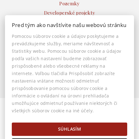
Pozemky
Developerské projekty
Ostatné
Pred tým ako navštívite našu webovú stránku
INFO
Pomocou súborov cookie a údajov poskytujeme a
prevádzkujeme služby, meriame návštevnosť a
Makléri
štatistiky webu. Pomocou súborov cookie a údajov
Napíšte nám
podľa vašich nastavení budeme zobrazovať
Kontakt
prispôsobené alebo všeobecné reklamy na
Nastavenie cookies
internete. Voľbou tlačidla Prispôsobiť zobrazíte
nastavenia vrátane možnosti odmietnuť
prispôsobovanie pomocou súborov cookie a
informácie o ovládaní na úrovni prehliadača
umožňujúce odmietnuť používanie niektorých či
všetkých súborov cookie na iné účely.
© 2026 -
AstonReal s.r.o.
Horná 32, Banská Bystrica 974 01, Tel.: 0905 222 055, E-mail:
info@astonreal.sk
SÚHLASÍM