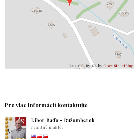
Data CC-By-SA by
OpenStreetMap
Pre viac informácií kontaktujte
Libor Baďo - Ružomberok
realitný maklér