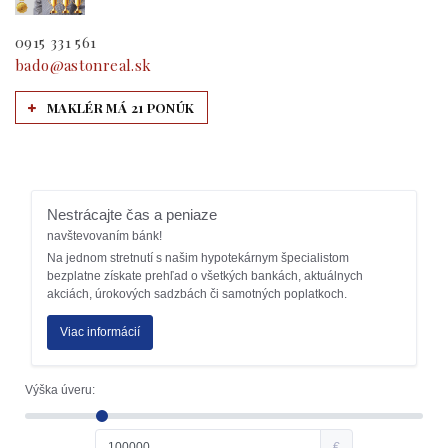
0915 331 561
bado@astonreal.sk
MAKLÉR MÁ 21 PONÚK