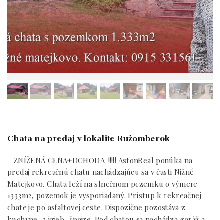
Chata na predaj v lokalite Ružomberok
- ZNÍŽENÁ CENA+DOHODA-!!!!! AstonReal ponúka na
predaj rekreačnú chatu nachádzajúcu sa v časti Nižné
Matejkovo. Chata leží na slnečnom pozemku o výmere
1333m2, pozemok je vysporiadaný. Prístup k rekreačnej
chate je po asfaltovej ceste. Dispozične pozostáva z
kuchyne, 2 izieb, špajze. Pod chatou sa nachádza garáž a