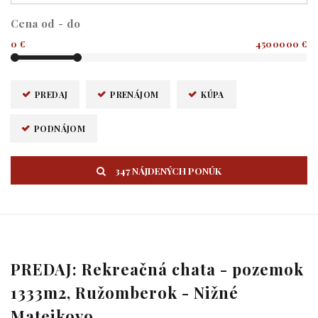
Cena od - do
0 €
4500000 €
PREDAJ
PRENÁJOM
KÚPA
PODNÁJOM
347 NÁJDENÝCH PONÚK
PREDAJ: Rekreačná chata - pozemok
1333m2, Ružomberok - Nižné
Matejkovo