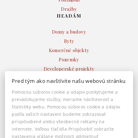
Dražby
HĽADÁM
Domy a budovy
Byty
Komerčné objekty
Pozemky
Developerské projekty
Ostatné
Pred tým ako navštívite našu webovú stránku
INFO
Pomocou súborov cookie a údajov poskytujeme a
prevádzkujeme služby, meriame návštevnosť a
Makléri
štatistiky webu. Pomocou súborov cookie a údajov
Napíšte nám
podľa vašich nastavení budeme zobrazovať
Kontakt
prispôsobené alebo všeobecné reklamy na
Nastavenie cookies
internete. Voľbou tlačidla Prispôsobiť zobrazíte
nastavenia vrátane možnosti odmietnuť