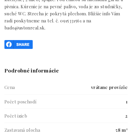
pivnica. Kúrenie je na pevné palivo, voda je zo studničky,
suché WC. Strecha je pokrytá plechom. Bližšie info Vám
radi poskytneme na tel. č. 0915331561 a na
bado@astonreal.sk.
Podrobné informácie
Cena
vrátane provízie
Počet poschodí
1
Počet izieb
2
Zastavaná plocha
58 m²