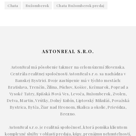
Chata
Ružomberok
Chata Ružomberok predaj
ASTONREAL S.R.O.
AstonReal má pôsobenie takmer na celom území Slovenska.
Centrála realitnej spoločnosti AstonReal s.r.o. sa nachádza v
Banskej Bystrici. Svoje zastúpenie má v týchto mestách:
Bratislava, Trenčín, Žilina, Púchov, Košice, Kežmarok, Poprad a
Vysoké Tatry, Spišská Nová Ves, Levoča, Ružomberok, Zvolen,
Detva, Martin, Vrútky, Dolný Kubín, Liptovský Mikuláš, Považská
Bystrica, Bytča, Žiar nad Hronom, Skalica a okolie, Prievidza,
Brezno.
AstonReal s.r.o. je realitná spoločnosť, ktorá ponúka klientom
komplexné služby v oblasti predaja, kúpy, prenájmu nehnuteľností,