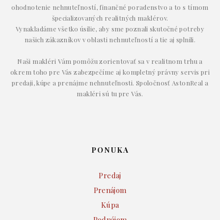
ohodnotenie nehnuteľností, finančné poradenstvo a to s tímom
špecializovaných realitných maklérov.
Vynakladáme všetko úsilie, aby sme poznali skutočné potreby
našich zákazníkov v oblasti nehnuteľností a tie aj splnili.
Naši makléri Vám pomôžu zorientovať sa v realitnom trhu a
okrem toho pre Vás zabezpečíme aj kompletný právny servis pri
predaji, kúpe a prenájme nehnuteľnosti. Spoločnosť AstonReal a
makléri sú tu pre Vás.
PONUKA
Predaj
Prenájom
Kúpa
Podnájom