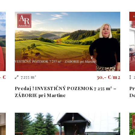
- €
30,- €/m2
7255 m²
Predaj ! INVESTIČNÝ POZEMOK 7 255 m² –
Pr
ZÁBORIE pri Martine
De