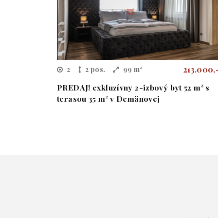
213.000,
2
2 pos.
99 m²
PREDAJ! exkluzívny 2-izbový byt 52 m² s
terasou 35 m² v Demänovej