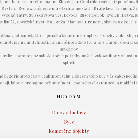
enie takmer na celom území Slovenska. Centrála realitnej spoločnosti 
Bystrici. Svoje zastúpenie má v týchto mestách: Bratislava, Trenčín, Žil
Vysoké Tatry, Spišská Nová Ves, Levoča, Ružomberok, Zvolen, Detva, M
 Mikuláš, Považská Bystrica, Bytča, Žiar nad Hronom, Skalica a okolie, P
ealitná spoločnosť, ktorá ponúka klientom komplexné služby v oblasti p
odnotenie nehnuteľností, finančné poradenstvo a to s tímom špecializ
maklérov.
úsilie, aby sme poznali skutočné potreby našich zákazníkov v oblasti ne
splnili.
ôžu zorientovať sa v realitnom trhu a okrem toho pre Vás zabezpečím
redaji, kúpe a prenájme nehnuteľnosti. Spoločnosť AstonReal a makléri s
HĽADÁM
Domy a budovy
Byty
Komerčné objekty