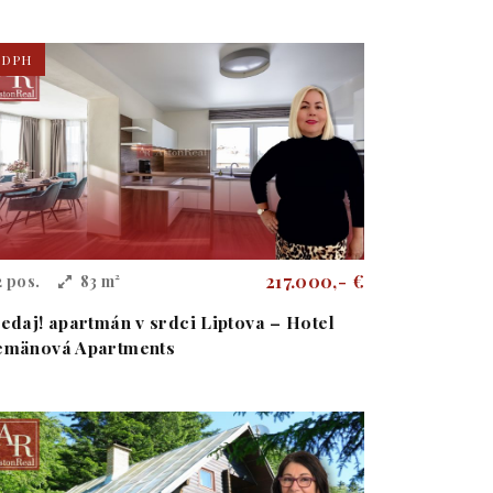
+DPH
217.000,- €
2 pos.
83 m²
edaj! apartmán v srdci Liptova – Hotel
mänová Apartments