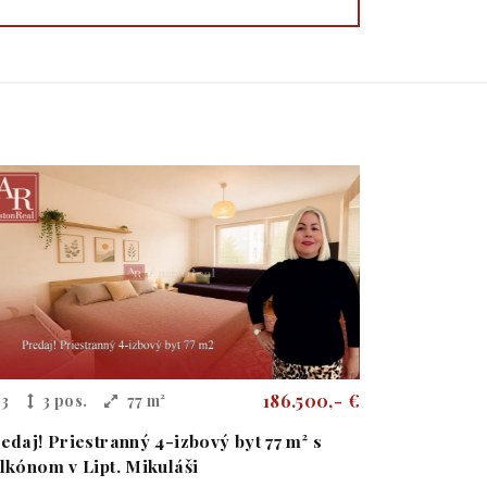
186.500,- €
3
3 pos.
77 m²
edaj! Priestranný 4-izbový byt 77 m² s
lkónom v Lipt. Mikuláši