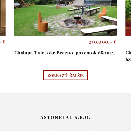
- €
250.000,- €
Chalupa Tále, okr.Brezno, pozemok 680m2,
Ch
6
ZOBRAZIŤ ĎALŠIE
ASTONREAL S.R.O.