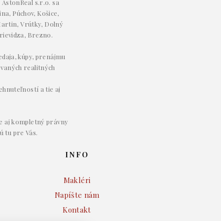
AstonReal s.r.o. sa
ina, Púchov, Košice,
artin, Vrútky, Dolný
rievidza, Brezno.
redaja, kúpy, prenájmu
ovaných realitných
hnuteľností a tie aj
e aj kompletný právny
ú tu pre Vás.
INFO
Makléri
Napíšte nám
Kontakt