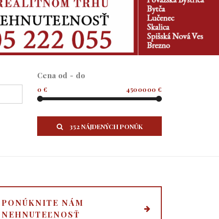
Cena od - do
0 €
4500000 €
352 NÁJDENÝCH PONÚK
PONÚKNITE NÁM
NEHNUTEĽNOSŤ