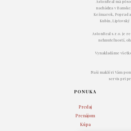
AstonReal má pôsob
nachádza v Banskej 
Kežmarok, Poprad a 
Kubín, Liptovský
AstonReal s.r.o. je r
nehnuteľností, oh
Vynakladáme všetko 
Naši makléri Vám pom
servis pri p
PONUKA
Predaj
Prenájom
Kúpa