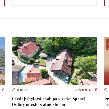
- €
225.000,- €
930 m²
Predaj: Štýlová chalupa v srdci Španej
Pr
Doliny miesto s atmosférou
ba