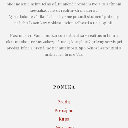
ohodnotenie nehnuteľností, finančné poradenstvo a to s tímom
špecializovaných realitných maklérov.
Vynakladáme všetko úsilie, aby sme poznali skutočné potreby
našich zákazníkov v oblasti nehnuteľností a tie aj splnili.
Naši makléri Vám pomôžu zorientovať sa v realitnom trhu a
okrem toho pre Vás zabezpečíme aj kompletný právny servis pri
predaji, kúpe a prenájme nehnuteľnosti. Spoločnosť AstonReal a
makléri sú tu pre Vás.
PONUKA
Predaj
Prenájom
Kúpa
Podnájom