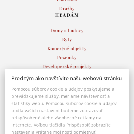
Dražby
HĽADÁM
Domy a budovy
Byty
Komerčné objekty
Pozemky
Developerské projekty
Ostatné
Pred tým ako navštívite našu webovú stránku
INFO
Pomocou súborov cookie a údajov poskytujeme a
prevádzkujeme služby, meriame návštevnosť a
Makléri
štatistiky webu. Pomocou súborov cookie a údajov
Napíšte nám
podľa vašich nastavení budeme zobrazovať
Kontakt
prispôsobené alebo všeobecné reklamy na
Nastavenie cookies
internete. Voľbou tlačidla Prispôsobiť zobrazíte
nastavenia vrátane možnosti odmietnuť