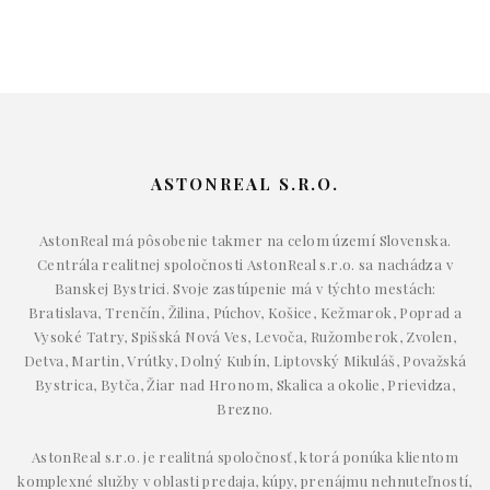
ASTONREAL S.R.O.
AstonReal má pôsobenie takmer na celom území Slovenska.
Centrála realitnej spoločnosti AstonReal s.r.o. sa nachádza v
Banskej Bystrici. Svoje zastúpenie má v týchto mestách:
Bratislava, Trenčín, Žilina, Púchov, Košice, Kežmarok, Poprad a
Vysoké Tatry, Spišská Nová Ves, Levoča, Ružomberok, Zvolen,
Detva, Martin, Vrútky, Dolný Kubín, Liptovský Mikuláš, Považská
Bystrica, Bytča, Žiar nad Hronom, Skalica a okolie, Prievidza,
Brezno.
AstonReal s.r.o. je realitná spoločnosť, ktorá ponúka klientom
komplexné služby v oblasti predaja, kúpy, prenájmu nehnuteľností,