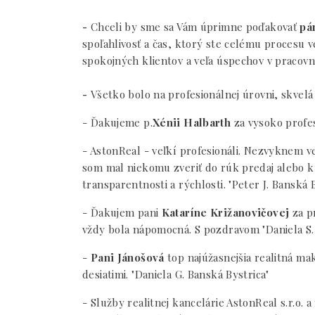
-
Chceli by sme sa Vám úprimne poďakovať
pá
spoľahlivosť a čas, ktorý ste celému procesu 
spokojných klientov a veľa úspechov v pracov
-
Všetko bolo na profesionálnej úrovni, skvel
- Ďakujeme p.
Xénii Halbarth
za vysoko profes
- AstonReal - veľkí profesionáli. Nezvyknem v
som mal niekomu zveriť do rúk predaj alebo k
transparentnosti a rýchlosti. "Peter J. Banská B
- Ďakujem pani
Kataríne Križanovičovej
za p
vždy bola nápomocná. S pozdravom "Daniela S.
-
Pani Jánošová
top najúžasnejšia realitná ma
desiatimi. "Daniela G. Banská Bystrica"
- Služby realitnej kancelárie AstonReal s.r.o.