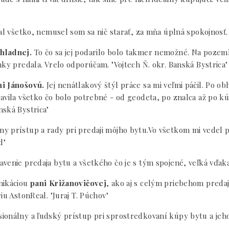
al všetko, nemusel som sa nič starať, za mňa úplná spokojnosť. 
hladnej.
To čo sa jej podarilo bolo takmer nemožné. Na pozemk
ky predala. Vrelo odporúčam. "Vojtech Ň. okr. Banská Bystrica"
i Jánošovú.
Jej nenátlakový štýl práce sa mi veľmi páčil. Po o
vila všetko čo bolo potrebné - od geodeta, po znalca až po kúpn
nská Bystrica"
ny prístup a rady pri predaji môjho bytu.Vo všetkom mi vedel po
d"
venie predaja bytu a všetkého čo je s tým spojené, veľká vďa
nikáciou
pani Križanovičovej
, ako aj s celým priebehom preda
iu AstonReal. "Juraj T. Púchov"
ionálny a ľudský prístup pri sprostredkovaní kúpy bytu a jeho 