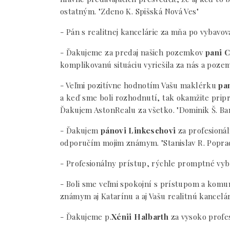
ostatným. "Zdeno K. Spišská Nová Ves"
- Pán s realitnej kancelárie za mňa po vybavov
- Ďakujeme za predaj našich pozemkov
pani C
komplikovanú situáciu vyriešila za nás a pozem
- Veľmi pozitívne hodnotím Vašu maklérku
pan
a keď sme boli rozhodnutí, tak okamžite pripra
Ďakujem AstonRealu za všetko. "Dominik Š. Ba
- Ďakujem
pánovi Linkeschovi
za profesionál
odporučím mojim známym. "Stanislav R. Popra
- Profesionálny prístup, rýchle promptné vyba
- Boli sme veľmi spokojní s prístupom a komu
známym aj Katarínu a aj Vašu realitnú kancelár
- Ďakujeme p.
Xénii Halbarth
za vysoko profes