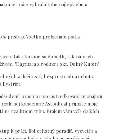
 nakoniec nám vybrala toho najlepšieho a
00% pristup. Všetko prebiehalo podľa
rave a tak ako sme sa dohodli, tak nám ich
živote. "Dagmara s rodinou okr. Dolný Kubín"
ebných záležitostí, bezprostredná ochota,
 Bystrica"
 odvedenú prácu pri sprostredkovaní prenájmu
realitnej kancelárie AstonReal prijmite moje
 na realitnom trhu. Prajem vám veľa ďalších
up k práci. Bol ochotný poradiť, vysvetliť a
eľmi nám pomohol a vrelo ho odporúčam aj