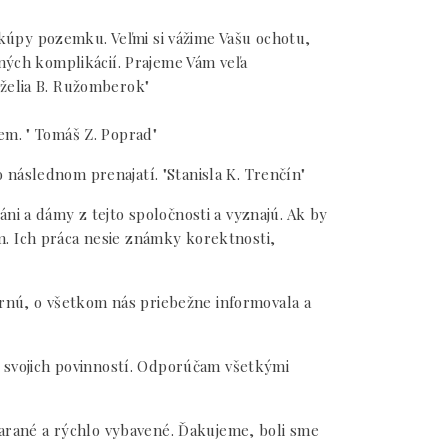
kúpy pozemku. Veľmi si vážime Vašu ochotu,
čných komplikácií. Prajeme Vám veľa
nželia B. Ružomberok"
em. " Tomáš Z. Poprad"
následnom prenajatí. "Stanisla K. Trenčín"
ni a dámy z tejto spoločnosti a vyznajú. Ak by
m. Ich práca nesie známky korektnosti,
rnú, o všetkom nás priebežne informovala a
c svojich povinností. Odporúčam všetkými
tarané a rýchlo vybavené. Ďakujeme, boli sme