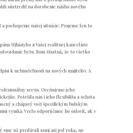
mohli sústrediť na dorobenie nášho nového
 a pochopenie našej situácie. Prajeme len to
pána Ujházyho z Vašej realitnej kancelárie
odovzdanie bytu. Som šťastná, že to všetko
pisi k nehnuteľnosti na nových majiteľov. A
rofesionálny servis. Oceňujeme jeho
jšie. Potešila nás i jeho flexibilita a ochota
omocný a chápavý voči špecifickým ľudským
nimi vyniká. Vrelo odporúčame ho osloviť, ak v
ý sme už predávali sami asi pol roka, no