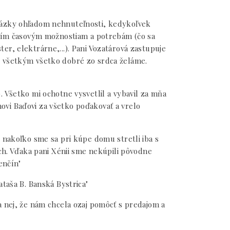
otázky ohľadom nehnuteľnosti, kedykoľvek
naším časovým možnostiam a potrebám (čo sa
ter, elektrárne,...). Pani Vozatárová zastupuje
) všetkým všetko dobré zo srdca želáme.
 Všetko mi ochotne vysvetlil a vybavil za mňa
vi Baďovi za všetko poďakovať a vrelo
 nakoľko sme sa pri kúpe domu stretli iba s
och. Vďaka pani Xénii sme nekúpili pôvodne
enčín"
taša B. Banská Bystrica"
na nej, že nám chcela ozaj pomôcť s predajom a