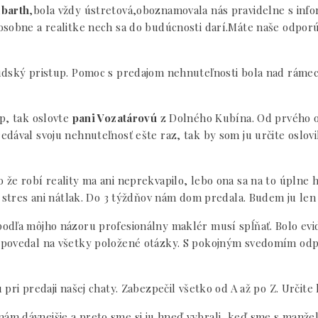
lbarth
,bola vždy ústretová,oboznamovala nás pravidelne s inf
osobne a realitke nech sa do budúcnosti darí.Máte naše odporú
udský pristup. Pomoc s predajom nehnuteľnosti bola nad rámec
p, tak oslovte
pani Vozatárovú
z Dolného Kubína. Od prvého o
ával svoju nehnuteľnosť ešte raz, tak by som ju určite oslovil
že robí reality ma ani neprekvapilo, lebo ona sa na to úplne h
y stres ani nátlak. Do 3 týždňov nám dom predala. Budem ju len
odľa môjho názoru profesionálny maklér musí spĺňať. Bolo evi
dpovedal na všetky položené otázky. S pokojným svedomím odp
pri predaji našej chaty. Zabezpečil všetko od A až po Z. Určit
ám dávnejšie a preto sme si ju hneď vybrali, keď sme s manžel