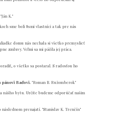
"Ján K."
och sme boli 8smi vlastníci a tak pre nás
bhliadke domu nás nechala si všetko premyslieť
e zmluvy. Veľmi sa mi páčila jej práca.
radiť, o všetko sa postaral. S radosťou ho
ka
pánovi Baďovi.
"Roman B. Ružomberok"
ja nášho bytu. Určite budeme odporúčať našim
následnom prenajatí. "Stanislav K. Trenčín"