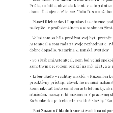
Prišla, nafotila, obvolala klientov a do 3 dní
domu. Ďakujeme ešte raz. "Júlia Ď. s manželo
- Pánovi
Richardovi Luptákovi
sa chceme poďak
najlepšie...v profesionálnom a aj osobnom živo
- Veľmi som sa bála predávať svoj byt, pretože
AstonReal a som rada za svoje rozhodnutie.
Pá
dobre dopadlo. "Katarína Z. Banská Bystrica"
- So službami AstonReal, som bol veľmi spokoj
samotným prevodom peňazí na môj účet, a aj mo
-
Libor Baďo
- realitný maklér v Ružomberku: 
proaktívny prístup, človek ho nemusí naháňať, p
komunikovať často emailom aj telefonicky, skr
situáciám, naozaj robí maximum. V pracovnej sf
Ružomberku potrebujete realitné služby. "Ba
- Pani
Zuzana Chladnú
sme si zvolili na odpo