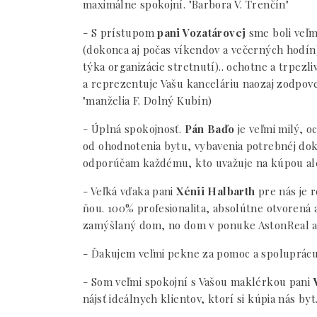
maximálne spokojní. "Barbora V. Trenčín"
- S prístupom
pani Vozatárovej
sme boli veľm
(dokonca aj počas víkendov a večerných hodín)
týka organizácie stretnutí).. ochotne a trpezliv
a reprezentuje Vašu kanceláriu naozaj zodpov
"manželia F. Dolný Kubín)
- Úplná spokojnosť.
Pán Baďo
je veľmi milý, o
od ohodnotenia bytu, vybavenia potrebnéj dok
odporúčam každému, kto uvažuje na kúpou ale
- Veľká vďaka pani
Xénii Halbarth
pre nás je 
ňou. 100% profesionalita, absolútne otvorená 
zamýšlaný dom, no dom v ponuke AstonReal a
- Ďakujem veľmi pekne za pomoc a spoluprácu. 
- Som veľmi spokojní s Vašou maklérkou pani
nájsť ideálnych klientov, ktorí si kúpia nás by