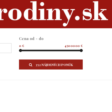
Cena od - do
0 €
4500000 €
352 NÁJDENÝCH PONÚK