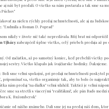
 sme aj náš byt predali. O všetko sa nám postarala a tak sme sa 
m Púchov"
ovať za nielen rýchly predaj nehnuteľnosti, ale aj za ľudskosť
te. "Ľudmila a Roman D. Poprad"
 som nikdy v živote nič také nepredávala. Môj brat mi odporúčil 
n Ujházy
zabezpčeil úplne všetko, celý priebeh predaja až po 
ný. Od začiatku, až po samotný koniec, keď prebehli všetky pod
jej sestry. Všetko klapalo jak švajčiarske hodinky. Ďakujeme.
Boli sme veľmi spokojní, pri predaji nehnuteľnosti poskytol p
ripomínať sa, všetko organizuje tak, aby to bolo čo najprakticke
átka nám predaj "na diaľku" veľmi uľahčil. Taktiež je veľmi náp
ére sme sa stretli s viacerými "realiťákmi", ale pán Baďo medzi 
rbora K. Ružomberok"
rúčanie od nášho známeho. Dali sme jej na predaj náš dom, ktor