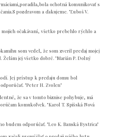
ormáciami,poradila,bola ochotná komunikovať s
čania.S pozdravom a ďakujeme. "Ľuboš V.
 mojich očakávaní, všetko prebehlo rýchlo a
kamihu som vedel, že som zveril predaj mojej
. Želám jej všetko dobré. "Marián P. Dolný
odí. Jej prístup k predaju domu bol
 odporúčať. "Peter H. Zvolen"
dentné, že sa v tomto biznise pohybuje, má
orúčam komukoľvek. "Karol T. Spišská Nová
e ho budem odporúčať. "Leo K. Banská Bystrica"
om začali premýšlať o predaji nášho bytu.