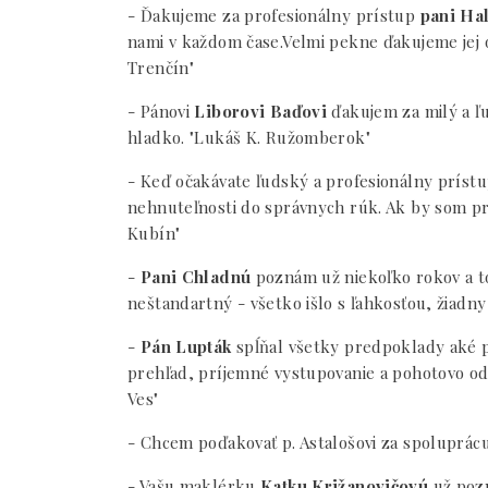
- Ďakujeme za profesionálny prístup
pani Ha
nami v každom čase.Velmi pekne ďakujeme jej 
Trenčín"
- Pánovi
Liborovi Baďovi
ďakujem za milý a ľ
hladko. "Lukáš K. Ružomberok"
- Keď očakávate ľudský a profesionálny prístu
nehnuteľnosti do správnych rúk. Ak by som pred
Kubín"
-
Pani Chladnú
poznám už niekoľko rokov a to 
neštandartný - všetko išlo s ľahkosťou, žiadn
-
Pán Lupták
spĺňal všetky predpoklady aké p
prehľad, príjemné vystupovanie a pohotovo o
Ves"
- Chcem poďakovať p. Astalošovi za spoluprácu 
- Vašu maklérku
Katku Križanovičovú
už pozn