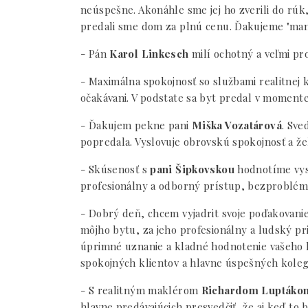
neúspešne. Akonáhle sme jej ho zverili do rúk,
predali sme dom za plnú cenu. Ďakujeme "manž
- Pán
Karol Linkesch
milí ochotný a veľmi pr
- Maximálna spokojnosť so službami realitnej
očakávani. V podstate sa byt predal v momente 
- Ďakujem pekne pani
Miška Vozatárová
. Sve
popredala. Vyslovuje obrovskú spokojnosť a ž
- Skúsenosť s
pani Šipkovskou
hodnotíme vyso
profesionálny a odborný prístup, bezproblémo
- Dobrý deň, chcem vyjadrit svoje poďakovani
môjho bytu, za jeho profesionálny a ludský pr
úprimné uznanie a kladné hodnotenie vašeho 
spokojných klientov a hlavne úspešných koleg
- S realitným maklérom
Richardom Luptáko
hlavne predávajúcich presvedčiť, že aj keď to