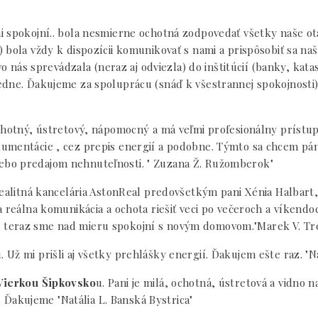
i spokojní.. bola nesmierne ochotná zodpovedať všetky naše 
 bola vždy k dispozícii komunikovať s nami a prispôsobiť sa 
o nás sprevádzala (neraz aj odviezla) do inštitúcií (banky, katas
edne. Ďakujeme za spoluprácu (snáď k všestrannej spokojnosti
chotný, ústretový, nápomocný a má veľmi profesionálny prístup.
umentácie , cez prepis energií a podobne. Týmto sa chcem páno
bo predajom nehnuteľnosti. " Zuzana Ž. Ružomberok"
realitná kancelária AstonReal predovšetkým pani Xénia Halbart,
a reálna komunikácia a ochota riešiť veci po večeroch a víkend
 teraz sme nad mieru spokojní s novým domovom."Marek V. Tr
Už mi prišli aj všetky prehlášky energií. Ďakujem ešte raz. "Na
Vierkou Šipkovsko
u. Pani je milá, ochotná, ústretová a vidno 
t. Ďakujeme "Natália L. Banská Bystrica"