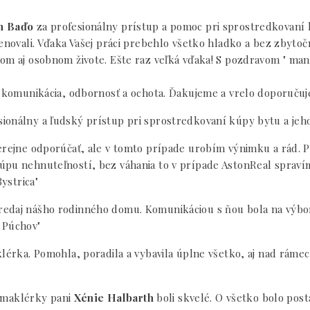
n Baďo
za profesionálny prístup a pomoc pri sprostredkovaní 
venovali. Vďaka Vašej práci prebehlo všetko hladko a bez zbyto
nom aj osobnom živote. Ešte raz veľká vďaka! S pozdravom " ma
á komunikácia, odbornosť a ochota. Ďakujeme a vrelo doporučuj
ionálny a ľudský prístup pri sprostredkovaní kúpy bytu a jeho 
erejne odporúčať, ale v tomto prípade urobím výnimku a rád. Pá
úpu nehnuteľností, bez váhania to v prípade AstonReal spraví
ystrica"
redaj nášho rodinného domu. Komunikáciou s ňou bola na výbo
 Púchov"
klérka. Pomohla, poradila a vybavila úplne všetko, aj nad ráme
 a maklérky pani
Xénie Halbarth
boli skvelé. O všetko bolo pos