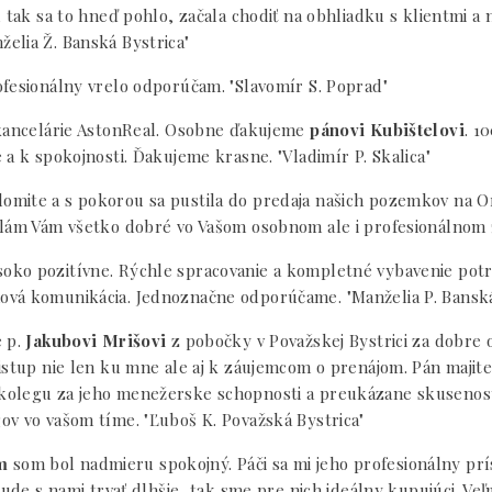
 tak sa to hneď pohlo, začala chodiť na obhliadku s klientmi a
elia Ž. Banská Bystrica"
ofesionálny vrelo odporúčam. "Slavomír S. Poprad"
 kancelárie AstonReal. Osobne ďakujeme
pánovi Kubištelovi
. 1
a k spokojnosti. Ďakujeme krasne. "Vladimír P. Skalica"
domite a s pokorou sa pustila do predaja našich pozemkov na O
elám Vám všetko dobré vo Vašom osobnom ale i profesionálnom 
ko pozitívne. Rýchle spracovanie a kompletné vybavenie potr
vá komunikácia. Jednoznačne odporúčame. "Manželia P. Banská
e p.
Jakubovi Mrišovi
z pobočky v Považskej Bystrici za dobre
istup nie len ku mne ale aj k záujemcom o prenájom. Pán majite 
kolegu za jeho menežerske schopnosti a preukázane skuseností
ov vo vašom tíme. "Ľuboš K. Považská Bystrica"
m
som bol nadmieru spokojný. Páči sa mi jeho profesionálny príst
 bude s nami trvať dlhšie, tak sme pre nich ideálny kupujúci. V