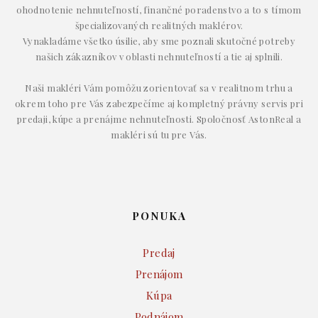
ohodnotenie nehnuteľností, finančné poradenstvo a to s tímom
špecializovaných realitných maklérov.
Vynakladáme všetko úsilie, aby sme poznali skutočné potreby
našich zákazníkov v oblasti nehnuteľností a tie aj splnili.
Naši makléri Vám pomôžu zorientovať sa v realitnom trhu a
okrem toho pre Vás zabezpečíme aj kompletný právny servis pri
predaji, kúpe a prenájme nehnuteľnosti. Spoločnosť AstonReal a
makléri sú tu pre Vás.
PONUKA
Predaj
Prenájom
Kúpa
Podnájom