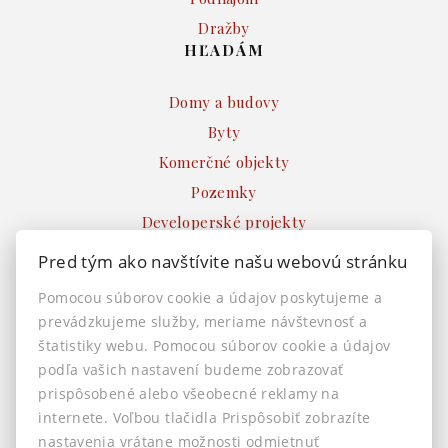
Dražby
HĽADÁM
Domy a budovy
Byty
Komerčné objekty
Pozemky
Developerské projekty
Ostatné
Pred tým ako navštívite našu webovú stránku
INFO
Pomocou súborov cookie a údajov poskytujeme a
prevádzkujeme služby, meriame návštevnosť a
Makléri
štatistiky webu. Pomocou súborov cookie a údajov
Napíšte nám
podľa vašich nastavení budeme zobrazovať
Kontakt
prispôsobené alebo všeobecné reklamy na
Nastavenie cookies
internete. Voľbou tlačidla Prispôsobiť zobrazíte
nastavenia vrátane možnosti odmietnuť