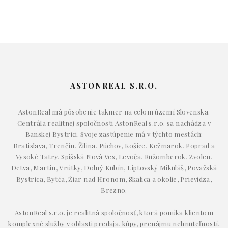
ASTONREAL S.R.O.
AstonReal má pôsobenie takmer na celom území Slovenska.
Centrála realitnej spoločnosti AstonReal s.r.o. sa nachádza v
Banskej Bystrici. Svoje zastúpenie má v týchto mestách:
Bratislava, Trenčín, Žilina, Púchov, Košice, Kežmarok, Poprad a
Vysoké Tatry, Spišská Nová Ves, Levoča, Ružomberok, Zvolen,
Detva, Martin, Vrútky, Dolný Kubín, Liptovský Mikuláš, Považská
Bystrica, Bytča, Žiar nad Hronom, Skalica a okolie, Prievidza,
Brezno.
AstonReal s.r.o. je realitná spoločnosť, ktorá ponúka klientom
komplexné služby v oblasti predaja, kúpy, prenájmu nehnuteľností,