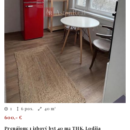
1
6 pos.
40 m²
600,- €
Prenájom: 1 izbový byt 40 m2 THK, Lodžia