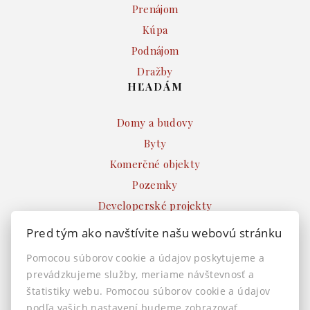
Prenájom
Kúpa
Podnájom
Dražby
HĽADÁM
Domy a budovy
Byty
Komerčné objekty
Pozemky
Developerské projekty
Ostatné
Pred tým ako navštívite našu webovú stránku
INFO
Pomocou súborov cookie a údajov poskytujeme a
prevádzkujeme služby, meriame návštevnosť a
Makléri
štatistiky webu. Pomocou súborov cookie a údajov
Napíšte nám
podľa vašich nastavení budeme zobrazovať