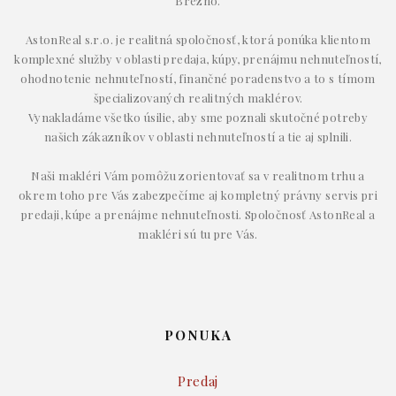
Brezno.
AstonReal s.r.o. je realitná spoločnosť, ktorá ponúka klientom
komplexné služby v oblasti predaja, kúpy, prenájmu nehnuteľností,
ohodnotenie nehnuteľností, finančné poradenstvo a to s tímom
špecializovaných realitných maklérov.
Vynakladáme všetko úsilie, aby sme poznali skutočné potreby
našich zákazníkov v oblasti nehnuteľností a tie aj splnili.
Naši makléri Vám pomôžu zorientovať sa v realitnom trhu a
okrem toho pre Vás zabezpečíme aj kompletný právny servis pri
predaji, kúpe a prenájme nehnuteľnosti. Spoločnosť AstonReal a
makléri sú tu pre Vás.
PONUKA
Predaj