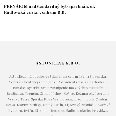
PRENÁJOM nadštandardný byt/apartmán, ul.
Rudlovská cesta, centrum B.B.
ASTONREAL S.R.O.
AstonReal má pôsobenie takmer na celom území Slovenska.
Centrála realitnej spoločnosti AstonReal s.r.o. sa nachádza v
Banskej Bystrici. Svoje zastúpenie má v týchto mestách:
Bratislava, Trenčín, Žilina, Púchov, Košice, Kežmarok, Poprad a
Vysoké Tatry, Spišská Nová Ves, Levoča, Ružomberok, Zvolen,
Detva, Martin, Vrútky, Dolný Kubín, Liptovský Mikuláš, Považská
Bystrica, Bytča, Žiar nad Hronom, Skalica a okolie, Prievidza,