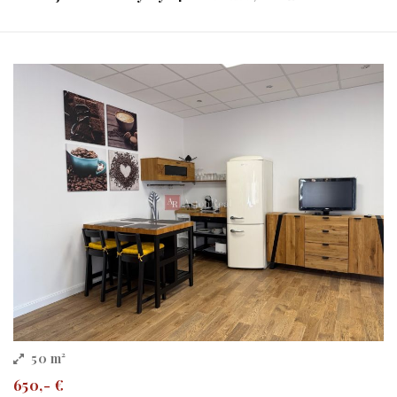
50 m²
650,- €