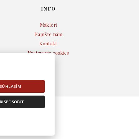
INFO
Makléri
Napíšte nám
Kontakt
Nastavenie cookies
SÚHLASÍM
RISPÔSOBIŤ
l.sk