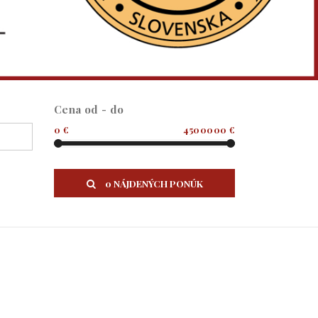
Cena od - do
0 €
4500000 €
0 NÁJDENÝCH PONÚK