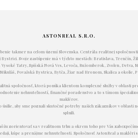
ASTONREAL S.R.O.
enie takmer na celom území Slovenska. Centrála realitnej spoločnosti 
Bystrici. Svoje zastúpenie má v týchto mestách: Bratislava, Trenčín, Žil
Vysoké Tatry, Spišská Nová Ves, Levoča, Ružomberok, Zvolen, Detva, M
 Mikuláš, Považská Bystrica, Bytča, Žiar nad Hronom, Skalica a okolie, P
ealitná spoločnosť, ktorá ponúka klientom komplexné služby v oblasti p
odnotenie nehnuteľností, finančné poradenstvo a to s tímom špecializ
maklérov.
úsilie, aby sme poznali skutočné potreby našich zákazníkov v oblasti ne
splnili.
ôžu zorientovať sa v realitnom trhu a okrem toho pre Vás zabezpečím
redaji, kúpe a prenájme nehnuteľnosti. Spoločnosť AstonReal a makléri s