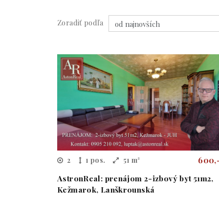
Zoradiť podľa
600,
2
1 pos.
51 m²
AstronReal: prenájom 2-izbový byt 51m2,
Kežmarok, Lanškrounská