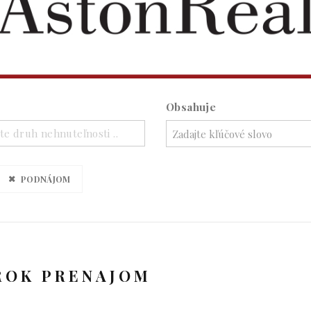
Obsahuje
te druh nehnuteľnosti ..
PODNÁJOM
ROK PRENAJOM