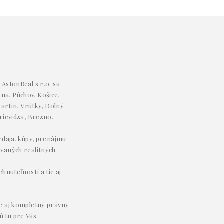
AstonReal s.r.o. sa
ina, Púchov, Košice,
artin, Vrútky, Dolný
rievidza, Brezno.
redaja, kúpy, prenájmu
ovaných realitných
hnuteľností a tie aj
e aj kompletný právny
ú tu pre Vás.