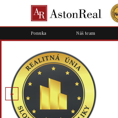
Ponuka
Náš team