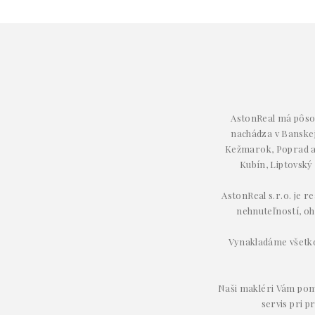
AstonReal má pôsob
nachádza v Banskej 
Kežmarok, Poprad a 
Kubín, Liptovský
AstonReal s.r.o. je r
nehnuteľností, oh
Vynakladáme všetko 
Naši makléri Vám pom
servis pri p