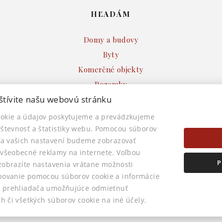
HĽADÁM
Domy a budovy
Byty
Komerčné objekty
Pozemky
štívite našu webovú stránku
Developerské projekty
Ostatné
okie a údajov poskytujeme a prevádzkujeme
števnosť a štatistiky webu. Pomocou súborov
ľa vašich nastavení budeme zobrazovať
všeobecné reklamy na internete. Voľbou
P
 zobrazíte nastavenia vrátane možnosti
© 2026 -
AstonReal s.r.o.
bovanie pomocou súborov cookie a informácie
ná 32, Banská Bystrica 974 01, Tel.: 0905 222 055, E-mail: info@astonrea
ni prehliadača umožňujúce odmietnuť
h či všetkých súborov cookie na iné účely.