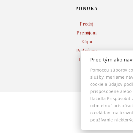
PONUKA
Predaj
Prenájom
Kúpa
Podnájom
Pred tým ako nav
Dražby
Pomocou súborov co
služby, meriame náv
cookie a údajov pod
prispôsobené alebo 
tlačidla Prispôsobiť
odmietnuť prispôso
Hor
o ovládaní na úrov
používanie niektorýc