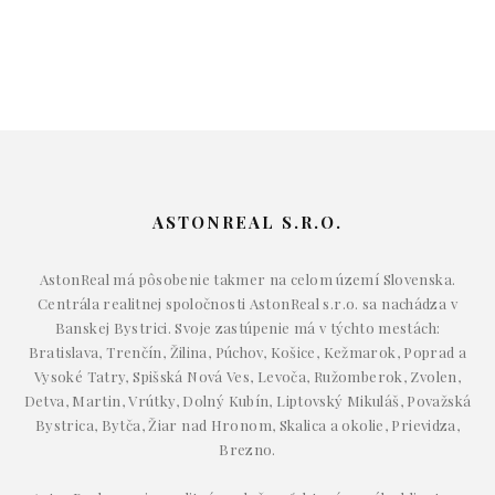
ASTONREAL S.R.O.
AstonReal má pôsobenie takmer na celom území Slovenska.
Centrála realitnej spoločnosti AstonReal s.r.o. sa nachádza v
Banskej Bystrici. Svoje zastúpenie má v týchto mestách:
Bratislava, Trenčín, Žilina, Púchov, Košice, Kežmarok, Poprad a
Vysoké Tatry, Spišská Nová Ves, Levoča, Ružomberok, Zvolen,
Detva, Martin, Vrútky, Dolný Kubín, Liptovský Mikuláš, Považská
Bystrica, Bytča, Žiar nad Hronom, Skalica a okolie, Prievidza,
Brezno.