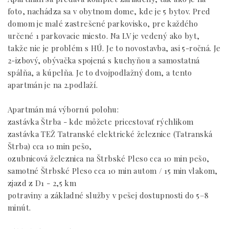
foto, nachádza sa v obytnom dome, kde je 5 bytov. Pred
domom je malé zastrešené parkovisko, pre každého
určené 1 parkovacie miesto. Na LV je vedený ako byt,
takže nie je problém s HÚ. Je to novostavba, asi 5-ročná. Je
2-izbový, obývačka spojená s kuchyňou a samostatná
spálňa, a kúpelňa. Je to dvojpodlažný dom, a tento
apartmán je na 2.podlaží.
Apartmán má výbornú polohu:
zastávka Štrba - kde môžete pricestovať rýchlikom
zastávka TEŽ Tatranské elektrické železnice (Tatranská
Štrba) cca 10 min pešo,
ozubnicová železnica na Štrbské Pleso cca 10 min pešo,
samotné Štrbské Pleso cca 10 min autom / 15 min vlakom,
zjazd z D1 - 2,5 km
potraviny a základné služby v pešej dostupnosti do 5–8
minút.