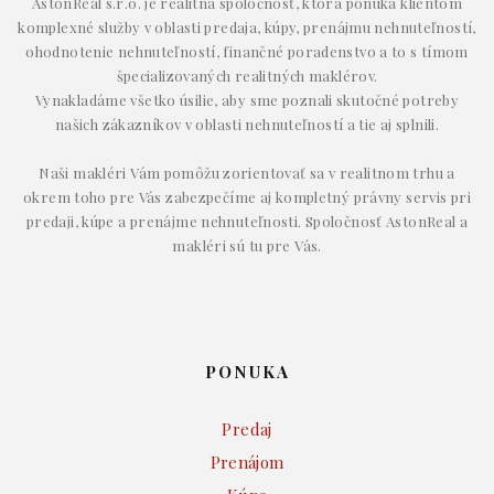
AstonReal s.r.o. je realitná spoločnosť, ktorá ponúka klientom
komplexné služby v oblasti predaja, kúpy, prenájmu nehnuteľností,
ohodnotenie nehnuteľností, finančné poradenstvo a to s tímom
špecializovaných realitných maklérov.
Vynakladáme všetko úsilie, aby sme poznali skutočné potreby
našich zákazníkov v oblasti nehnuteľností a tie aj splnili.
Naši makléri Vám pomôžu zorientovať sa v realitnom trhu a
okrem toho pre Vás zabezpečíme aj kompletný právny servis pri
predaji, kúpe a prenájme nehnuteľnosti. Spoločnosť AstonReal a
makléri sú tu pre Vás.
PONUKA
Predaj
Prenájom