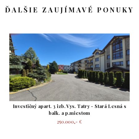
ĎALŠIE ZAUJÍMAVÉ PONUKY
CENA V RK
á Lesná s
AstonReal: predaj 3-izbový apartmán 73m
garážové státie - Nová Lesná
Cena v RK