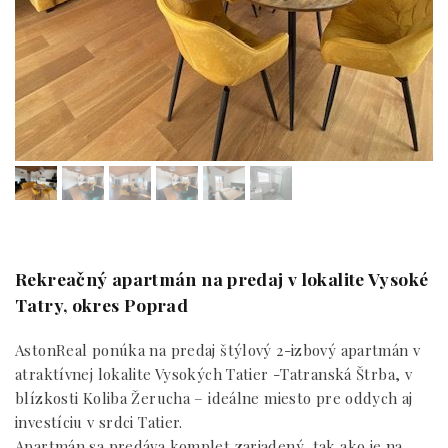
Rekreačný apartmán na predaj v lokalite Vysoké
Tatry, okres Poprad
AstonReal ponúka na predaj štýlový 2-izbový apartmán v
atraktívnej lokalite Vysokých Tatier -Tatranská Štrba, v
blízkosti Koliba Žerucha – ideálne miesto pre oddych aj
investíciu v srdci Tatier.
Apartmán sa predáva komplet zariadený, tak ako je na