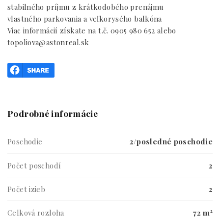
stabilného príjmu z krátkodobého prenájmu
vlastného parkovania a veľkorysého balkóna
Viac informácií získate na t.č. 0905 980 652 alebo
topoliova@astonreal.sk
Podrobné informácie
Poschodie
2/posledné poschodie
Počet poschodí
2
Počet izieb
2
Celková rozloha
72 m²