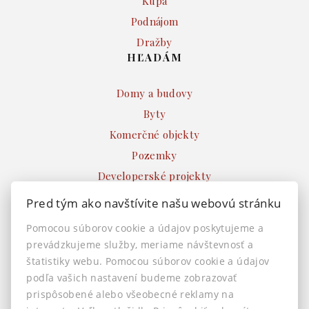
Kúpa
Podnájom
Dražby
HĽADÁM
Domy a budovy
Byty
Komerčné objekty
Pozemky
Developerské projekty
Ostatné
Pred tým ako navštívite našu webovú stránku
INFO
Pomocou súborov cookie a údajov poskytujeme a
prevádzkujeme služby, meriame návštevnosť a
Makléri
štatistiky webu. Pomocou súborov cookie a údajov
Napíšte nám
podľa vašich nastavení budeme zobrazovať
Kontakt
prispôsobené alebo všeobecné reklamy na