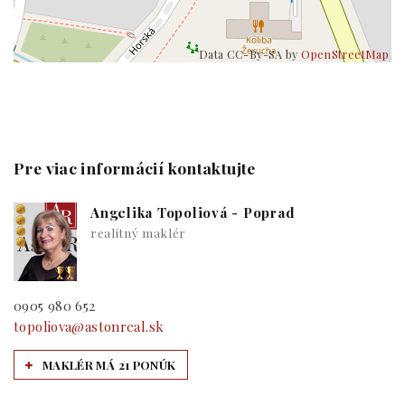
Data CC-By-SA by
OpenStreetMap
Pre viac informácií kontaktujte
Angelika Topoliová - Poprad
realitný maklér
0905 980 652
topoliova@astonreal.sk
MAKLÉR MÁ 21 PONÚK