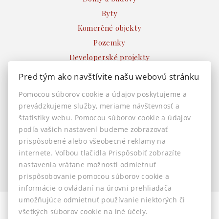
Byty
Komerčné objekty
Pozemky
Developerské projekty
Ostatné
Pred tým ako navštívite našu webovú stránku
INFO
Pomocou súborov cookie a údajov poskytujeme a
prevádzkujeme služby, meriame návštevnosť a
Makléri
štatistiky webu. Pomocou súborov cookie a údajov
Napíšte nám
podľa vašich nastavení budeme zobrazovať
Kontakt
prispôsobené alebo všeobecné reklamy na
Nastavenie cookies
internete. Voľbou tlačidla Prispôsobiť zobrazíte
nastavenia vrátane možnosti odmietnuť
prispôsobovanie pomocou súborov cookie a
informácie o ovládaní na úrovni prehliadača
umožňujúce odmietnuť používanie niektorých či
všetkých súborov cookie na iné účely.
© 2026 -
AstonReal s.r.o.