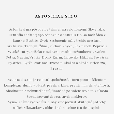
ASTONREAL S.R.O.
AstonReal má pôsobenie takmer na celom území Slovenska.
Centrála realitnej spoločnosti AstonReal s.r.o. sa nachádza v
Banskej Bystrici. Svoje zastúpenie má v týchto mestách:
Bratislava, Trenčín, Žilina, Púchov, Košice, Kežmarok, Poprad a
Vysoké Tatry, Spišská Nová Ves, Levoča, Ružomberok, Zvolen,
Detva, Martin, Vrútky, Dolný Kubín, Liptovský Mikuláš, Považská
Bystrica, Bytča, Žiar nad Hronom, Skalica a okolie, Prievidza,
Brezno.
AstonReal s.r.o. je realitná spoločnosť, ktorá ponúka klientom
komplexné služby v oblasti predaja, kúpy, prenájmu nehnuteľností,
ohodnotenie nehnuteľností, finančné poradenstvo a to s tímom
špecializovaných realitných maklérov.
Vynakladáme všetko úsilie, aby sme poznali skutočné potreby
našich zákazníkov v oblasti nehnuteľností a tie aj splnili.