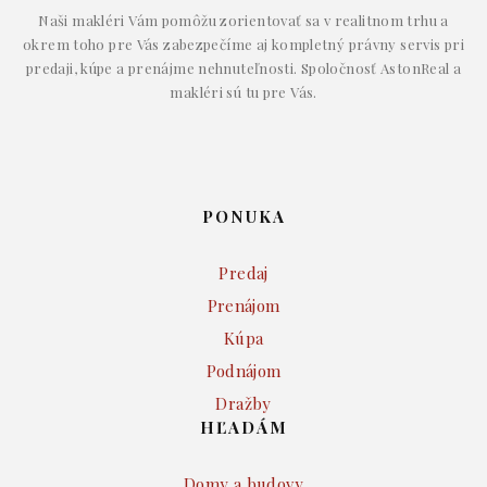
Naši makléri Vám pomôžu zorientovať sa v realitnom trhu a
okrem toho pre Vás zabezpečíme aj kompletný právny servis pri
predaji, kúpe a prenájme nehnuteľnosti. Spoločnosť AstonReal a
makléri sú tu pre Vás.
PONUKA
Predaj
Prenájom
Kúpa
Podnájom
Dražby
HĽADÁM
Domy a budovy