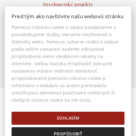
Developerské projekty
Ostatné
Pred tým ako navštívite našu webovú stránku
INFO
Pomocou súborov cookie a údajov poskytujeme a
prevádzkujeme služby, meriame návštevnosť a
Makléri
štatistiky webu. Pomocou súborov cookie a údajov
Napíšte nám
podľa vašich nastavení budeme zobrazovať
Kontakt
prispôsobené alebo všeobecné reklamy na
Nastavenie cookies
internete. Voľbou tlačidla Prispôsobiť zobrazíte
nastavenia vrátane možnosti odmietnuť
prispôsobovanie pomocou súborov cookie a
informácie o ovládaní na úrovni prehliadača
umožňujúce odmietnuť používanie niektorých či
všetkých súborov cookie na iné účely.
© 2026 -
AstonReal s.r.o.
Horná 32, Banská Bystrica 974 01, Tel.: 0905 222 055, E-mail:
info@astonreal.sk
SÚHLASÍM
PRISPÔSOBIŤ