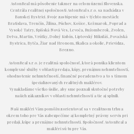
AstonReal má pôsobenie takmer na celom území Slovenska.
Centrála realitnej spoločnosti AstonReal s.r.o. sa nachádza v
Banskej Bystrici. Svoje zastúpenie má v týchto mestách:
Bratislava, Trenčín, Žilina, Púchov, Košice, Kežmarok, Poprad a
Vysoké Tatry, Spišská Nová Ves, Levoča, Ružomberok, Zvolen,
Detva, Martin, Vrútky, Dolný Kubín, Liptovský Mikuláš, Považská
Bystrica, Bytča, Žiar nad Hronom, Skalica a okolie, Prievidza,
Brezno.
AstonReal s.r.o. je realitná spoločnosť, ktorá ponúka klientom
komplexné služby v oblasti predaja, kúpy, prenájmu nehnuteľností,
ohodnotenie nehnuteľností, finančné poradenstvo a to s tímom
špecializovaných realitných maklérov.
Vynakladáme všetko úsilie, aby sme poznali skutočné potreby
našich zákazníkov v oblasti nehnuteľností a tie aj splnili.
Naši makléri Vám pomôžu zorientovať sa v realitnom trhu a
okrem toho pre Vás zabezpečíme aj kompletný právny servis pri
predaji, kúpe a prenájme nehnuteľnosti. Spoločnosť AstonReal a
makléri sú tu pre Vás.