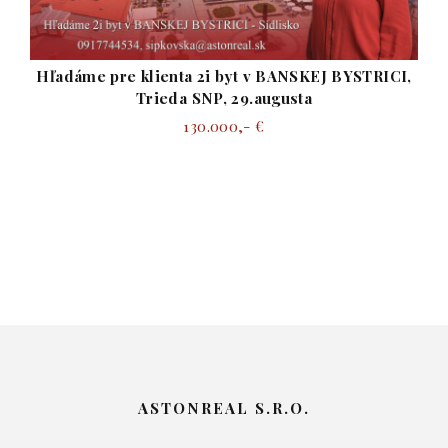
SKEJ BYSTRICI,
ta
Hľadáme pre klienta 2 izb. byt na ul. 
Sásová - B.B
140.000,- €
ASTONREAL S.R.O.