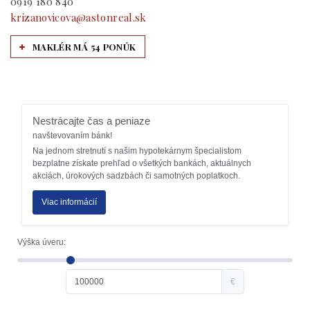
0919 180 840
krizanovicova@astonreal.sk
MAKLÉR MÁ 54 PONÚK