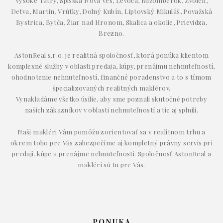
Vysoké Tatry, Spišská Nová Ves, Levoča, Ružomberok, Zvolen,
Detva, Martin, Vrútky, Dolný Kubín, Liptovský Mikuláš, Považská
Bystrica, Bytča, Žiar nad Hronom, Skalica a okolie, Prievidza,
Brezno.
AstonReal s.r.o. je realitná spoločnosť, ktorá ponúka klientom
komplexné služby v oblasti predaja, kúpy, prenájmu nehnuteľností,
ohodnotenie nehnuteľností, finančné poradenstvo a to s tímom
špecializovaných realitných maklérov.
Vynakladáme všetko úsilie, aby sme poznali skutočné potreby
našich zákazníkov v oblasti nehnuteľností a tie aj splnili.
Naši makléri Vám pomôžu zorientovať sa v realitnom trhu a
okrem toho pre Vás zabezpečíme aj kompletný právny servis pri
predaji, kúpe a prenájme nehnuteľnosti. Spoločnosť AstonReal a
makléri sú tu pre Vás.
PONUKA