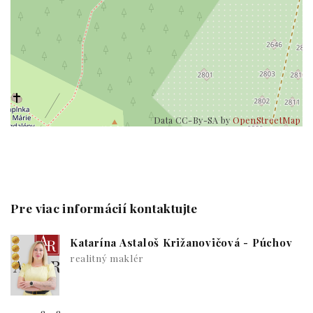
Data CC-By-SA by
OpenStreetMap
Pre viac informácií kontaktujte
Katarína Astaloš Križanovičová - Púchov
realitný maklér