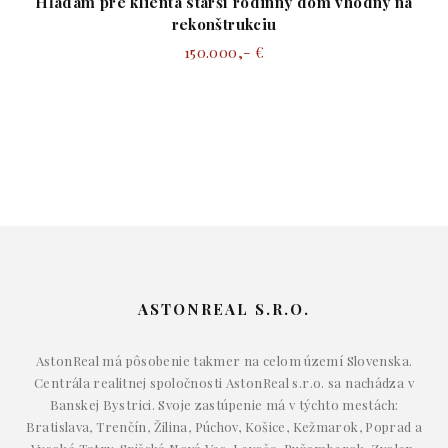
Hľadám pre klienta starší rodinný dom vhodný na
rekonštrukciu
150.000,- €
ASTONREAL S.R.O.
AstonReal má pôsobenie takmer na celom území Slovenska.
Centrála realitnej spoločnosti AstonReal s.r.o. sa nachádza v
Banskej Bystrici. Svoje zastúpenie má v týchto mestách:
Bratislava, Trenčín, Žilina, Púchov, Košice, Kežmarok, Poprad a