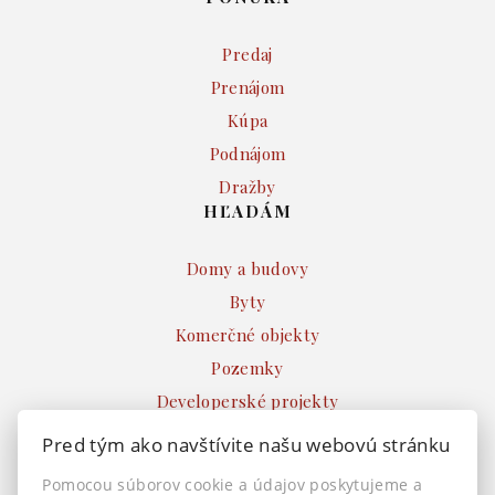
Predaj
Prenájom
Kúpa
Podnájom
Dražby
HĽADÁM
Domy a budovy
Byty
Komerčné objekty
Pozemky
Developerské projekty
Ostatné
Pred tým ako navštívite našu webovú stránku
INFO
Pomocou súborov cookie a údajov poskytujeme a