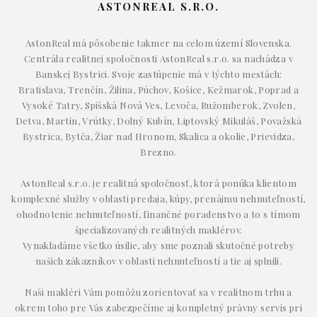
ASTONREAL S.R.O.
AstonReal má pôsobenie takmer na celom území Slovenska.
Centrála realitnej spoločnosti AstonReal s.r.o. sa nachádza v
Banskej Bystrici. Svoje zastúpenie má v týchto mestách:
Bratislava, Trenčín, Žilina, Púchov, Košice, Kežmarok, Poprad a
Vysoké Tatry, Spišská Nová Ves, Levoča, Ružomberok, Zvolen,
Detva, Martin, Vrútky, Dolný Kubín, Liptovský Mikuláš, Považská
Bystrica, Bytča, Žiar nad Hronom, Skalica a okolie, Prievidza,
Brezno.
AstonReal s.r.o. je realitná spoločnosť, ktorá ponúka klientom
komplexné služby v oblasti predaja, kúpy, prenájmu nehnuteľností,
ohodnotenie nehnuteľností, finančné poradenstvo a to s tímom
špecializovaných realitných maklérov.
Vynakladáme všetko úsilie, aby sme poznali skutočné potreby
našich zákazníkov v oblasti nehnuteľností a tie aj splnili.
Naši makléri Vám pomôžu zorientovať sa v realitnom trhu a
okrem toho pre Vás zabezpečíme aj kompletný právny servis pri