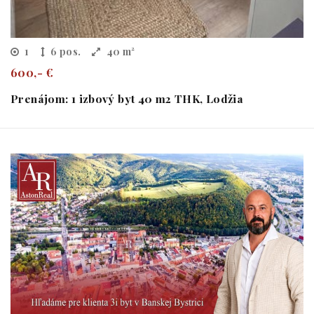
1
6 pos.
40 m²
600,- €
Prenájom: 1 izbový byt 40 m2 THK, Lodžia