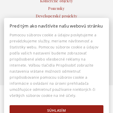
Komerčné objekty
Pozemky
Developerské projekty
Ostatné
Pred tým ako navštívite našu webovú stránku
INFO
Pomocou súborov cookie a údajov poskytujeme a
prevádzkujeme služby, meriame návštevnosť a
Makléri
štatistiky webu. Pomocou súborov cookie a údajov
Napíšte nám
podľa vašich nastavení budeme zobrazovať
Kontakt
prispôsobené alebo všeobecné reklamy na
Nastavenie cookies
internete. Voľbou tlačidla Prispôsobiť zobrazíte
nastavenia vrátane možnosti odmietnuť
prispôsobovanie pomocou súborov cookie a
informácie o ovládaní na úrovni prehliadača
umožňujúce odmietnuť používanie niektorých či
všetkých súborov cookie na iné účely.
© 2026 -
AstonReal s.r.o.
Horná 32, Banská Bystrica 974 01, Tel.: 0905 222 055, E-mail:
info@astonreal.sk
SÚHLASÍM