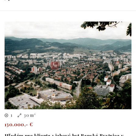
1
30 m²
130.000,- €
Hľadám pre klienta 1 izbový byt Banská Bystrica v