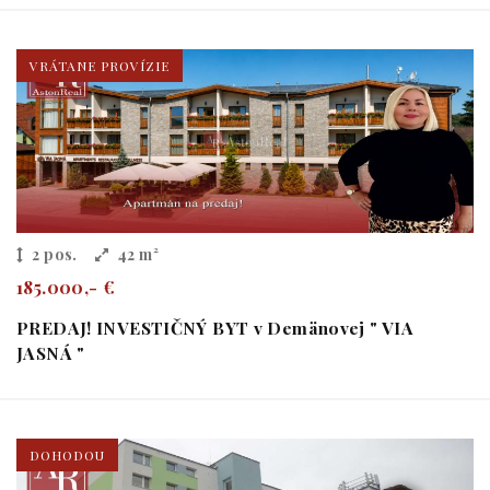
VRÁTANE PROVÍZIE
2 pos.
42 m²
185.000,- €
PREDAJ! INVESTIČNÝ BYT v Demänovej " VIA
JASNÁ "
DOHODOU