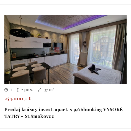
1
2 pos.
37 m²
254.000,- €
Predaj krásny invest. apart. s 9,6⭐️booking VYSOKÉ
TATRY - St.Smokovec