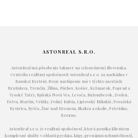
ASTONREAL S.R.O.
AstonReal má pôsobenie takmer na celom území Slovenska.
Centrála realitnej spoločnosti AstonReal s.r.o. sa nachádza v
Banskej Bystrici. Svoje zastúpenie má v týchto mestách:
Bratislava, Trenčín, Žilina, Púchov, Košice, Kežmarok, Poprad a
Vysoké Tatry, Spišská Nová Ves, Levoča, Ružomberok, Zvolen,
Detva, Martin, Vrútky, Dolný Kubín, Liptovský Mikuláš, Považská
Bystrica, Bytča, Žiar nad Hronom, Skalica a okolie, Prievidza,
Brezno.
AstonReal s.r.o. je realitná spoločnosť, ktorá ponúka klientom
komplexné služby v oblasti predaja, kúpy, prenájmu nehnuteľností,