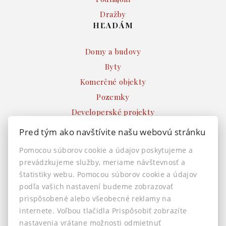
Dražby
HĽADÁM
Domy a budovy
Byty
Komerčné objekty
Pozemky
Developerské projekty
Ostatné
Pred tým ako navštívite našu webovú stránku
INFO
Pomocou súborov cookie a údajov poskytujeme a
prevádzkujeme služby, meriame návštevnosť a
Makléri
štatistiky webu. Pomocou súborov cookie a údajov
Napíšte nám
podľa vašich nastavení budeme zobrazovať
Kontakt
prispôsobené alebo všeobecné reklamy na
Nastavenie cookies
internete. Voľbou tlačidla Prispôsobiť zobrazíte
nastavenia vrátane možnosti odmietnuť