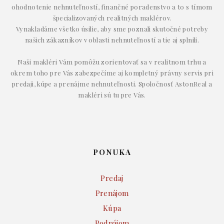
ohodnotenie nehnuteľností, finančné poradenstvo a to s tímom
špecializovaných realitných maklérov.
Vynakladáme všetko úsilie, aby sme poznali skutočné potreby
našich zákazníkov v oblasti nehnuteľností a tie aj splnili.
Naši makléri Vám pomôžu zorientovať sa v realitnom trhu a
okrem toho pre Vás zabezpečíme aj kompletný právny servis pri
predaji, kúpe a prenájme nehnuteľnosti. Spoločnosť AstonReal a
makléri sú tu pre Vás.
PONUKA
Predaj
Prenájom
Kúpa
Podnájom