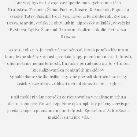
Banskej Bystrici. Svoje zastúpenie má v týchto mestách:
Bratislava, Trenčín, Žilina, Púchov, Košice, Kežmarok, Poprad a
Vysoké Tatry, Spišská Nová Ves, Levoča, Ružomberok, Zvolen,
Detva, Martin, Vrútky, Dolný Kubín, Liptovský Mikuláš, Považská
Bystrica, Bytča, Žiar nad Hronom, Skalica a okolie, Prievidza,
Brezno.
AstonReal s.r.o. je realitná spoločnosť, ktorá ponúka klientom
komplexné služby v oblasti predaja, kúpy, prenájmu nehnuteľností,
ohodnotenie nehnuteľností, finančné poradenstvo a to s tímom
špecializovaných realitných maklérov.
Vynakladáme všetko úsilie, aby sme poznali skutočné potreby
našich zákazníkov v oblasti nehnuteľností a tie aj splnili.
Naši makléri Vám pomôžu zorientovať sa v realitnom trhu a
okrem toho pre Vás zabezpečíme aj kompletný právny servis pri
predaji, kúpe a prenájme nehnuteľnosti. Spoločnosť AstonReal a
makléri sú tu pre Vás.