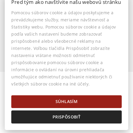
Pred tým ako navštívite našu webovú stránku
INFO
Pomocou súborov cookie a údajov poskytujeme a
prevádzkujeme služby, meriame návštevnosť a
Makléri
štatistiky webu. Pomocou súborov cookie a údajov
Napíšte nám
podľa vašich nastavení budeme zobrazovať
Kontakt
prispôsobené alebo všeobecné reklamy na
Nastavenie cookies
internete. Voľbou tlačidla Prispôsobiť zobrazíte
nastavenia vrátane možnosti odmietnuť
prispôsobovanie pomocou súborov cookie a
informácie o ovládaní na úrovni prehliadača
umožňujúce odmietnuť používanie niektorých či
všetkých súborov cookie na iné účely.
© 2026 -
AstonReal s.r.o.
Horná 32, Banská Bystrica 974 01, Tel.: 0905 222 055, E-mail:
info@astonreal.sk
SÚHLASÍM
PRISPÔSOBIŤ
Prepnúť na verziu pre počítače