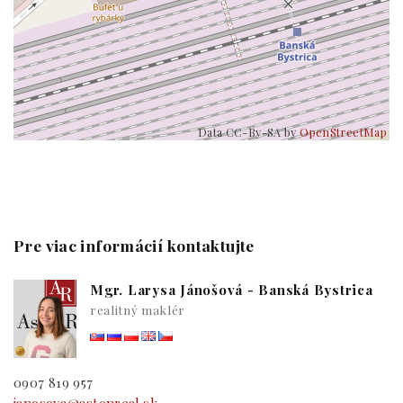
Data CC-By-SA by
OpenStreetMap
Pre viac informácií kontaktujte
Mgr. Larysa Jánošová - Banská Bystrica
realitný maklér
0907 819 957
janosova@astonreal.sk