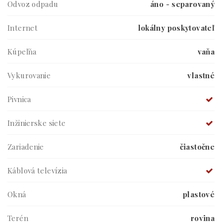
Odvoz odpadu
áno - separovaný
Internet
lokálny poskytovateľ
Kúpeľňa
vaňa
Vykurovanie
vlastné
Pivnica
Inžinierske siete
Zariadenie
čiastočne
Káblová televízia
Okná
plastové
Terén
rovina