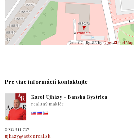
Data CC-By-SA by
OpenStreetMap
Pre viac informácií kontaktujte
Karol Ujházy - Banská Bystrica
realitný maklér
0911 511 717
ujhazy@astonreal.sk