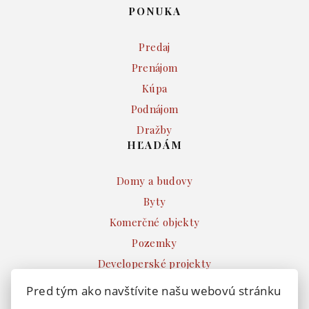
PONUKA
Predaj
Prenájom
Kúpa
Podnájom
Dražby
HĽADÁM
Domy a budovy
Byty
Komerčné objekty
Pozemky
Developerské projekty
Ostatné
Pred tým ako navštívite našu webovú stránku
INFO