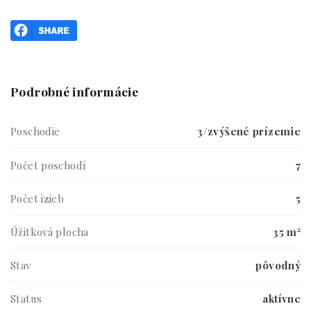
Podrobné informácie
Poschodie
3/zvýšené prízemie
Počet poschodí
7
Počet izieb
5
Úžitková plocha
35 m²
Stav
pôvodný
Status
aktívne