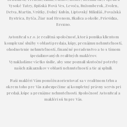
Vysoké Tatry, Spišská Nová Ves, Levoča, Ružomberok, Zvolen,
Detva, Martin, Vrútky, Dolný Kubín, Liptovský Mikuláš, Považská
Bystrica, Bytča, Žiar nad Hronom, Skalica a okolie, Prievidza,
Brezno.
AstonReal s.r.o. je realitná spoločnosť, ktorá ponúka klientom
komplexné služby v oblasti predaja, kúpy, prenájmu nehnuteľností,
ohodnotenie nehnuteľností, finančné poradenstvo a to s tímom
špecializovaných realitných maklérov.
Vynakladáme všetko úsilie, aby sme poznali skutočné potreby
našich zákazníkov v oblasti nehnuteľností a tie aj splnili.
Naši makléri Vám pomôžu zorientovať sa v realitnom trhu a
okrem toho pre Vás zabezpečíme aj kompletný právny servis pri
predaji, kúpe a prenájme nehnuteľnosti. Spoločnosť AstonReal a
makléri sú tu pre Vás.