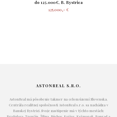
do 125.000€, B. Bystrica
125.000,- €
ASTONREAL S.R.O.
AstonReal má pôsobenie takmer na celom území Slovenska.
Centrála realitnej spoločnosti AstonReal s.r.o. sa nachádza v
Banskej Bystrici. Svoje zastúpenie má v týchto mestách:
Bratislava, Trenčín, Žilina, Púchov, Košice, Kežmarok, Poprad a