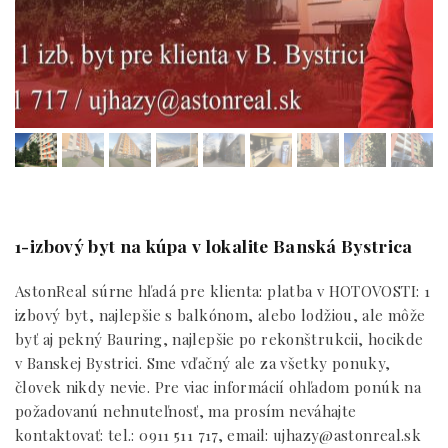
1-izbový byt na kúpa v lokalite Banská Bystrica
AstonReal súrne hľadá pre klienta: platba v HOTOVOSTI: 1
izbový byt, najlepšie s balkónom, alebo lodžiou, ale môže
byť aj pekný Bauring, najlepšie po rekonštrukcii, hocikde
v Banskej Bystrici. Sme vďačný ale za všetky ponuky,
človek nikdy nevie. Pre viac informácií ohľadom ponúk na
požadovanú nehnuteľnosť, ma prosím neváhajte
kontaktovať: tel.: 0911 511 717, email: ujhazy@astonreal.sk