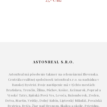
27,- €/m2
ASTONREAL S.R.O.
AstonReal má pôsobenie takmer na celom území Slovenska.
Centrála realitnej spoločnosti AstonReal s.r.o. sa nachádza v
Banskej Bystrici. Svoje zastúpenie má v týchto mestách:
Bratislava, Trenčín, Žilina, Púchov, Košice, Kežmarok, Poprad a
Vysoké Tatry, Spišská Nová Ves, Levoča, Ružomberok, Zvolen,
Detva, Martin, Vrútky, Dolný Kubín, Liptovský Mikuláš, Považská
Bystrica, Bytča, Žiar nad Hronom, Skalica a okolie, Prievidza,