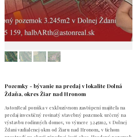
Pozemky - bývanie na predaj v lokalite Dolná
Ždaňa, okres Žiar nad Hronom
AstonReal ponúka v exkluzívnom zastúpení majiteľa na
predaj investičný rovinatý stavebný pozemok určený na
výstavbu rodinných domov, vo výmere 3.245m2, v Dolnej
Ždani vzdialenej 9km od Žiaru nad Hronom, v tichom