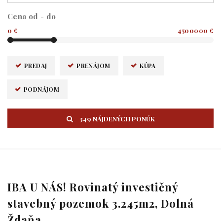
Cena od - do
0 €
4500000 €
PREDAJ
PRENÁJOM
KÚPA
PODNÁJOM
349 NÁJDENÝCH PONÚK
IBA U NÁS! Rovinatý investičný
stavebný pozemok 3.245m2, Dolná
Ždaňa