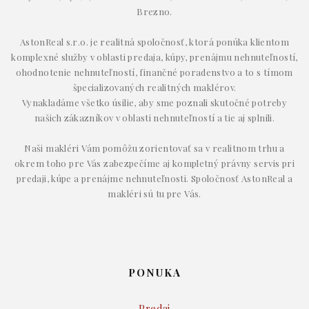
Brezno.
AstonReal s.r.o. je realitná spoločnosť, ktorá ponúka klientom
komplexné služby v oblasti predaja, kúpy, prenájmu nehnuteľností,
ohodnotenie nehnuteľností, finančné poradenstvo a to s tímom
špecializovaných realitných maklérov.
Vynakladáme všetko úsilie, aby sme poznali skutočné potreby
našich zákazníkov v oblasti nehnuteľností a tie aj splnili.
Naši makléri Vám pomôžu zorientovať sa v realitnom trhu a
okrem toho pre Vás zabezpečíme aj kompletný právny servis pri
predaji, kúpe a prenájme nehnuteľnosti. Spoločnosť AstonReal a
makléri sú tu pre Vás.
PONUKA
Predaj