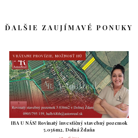
ĎALŠIE ZAUJÍMAVÉ PONUKY
VRÁTANE PROVÍZIE, MOŽNOSŤ HÚ
ý pozemok
IBA U NÁS! Rovinaté investičné stavebné po
6.496m2, Dolná Ždaňa