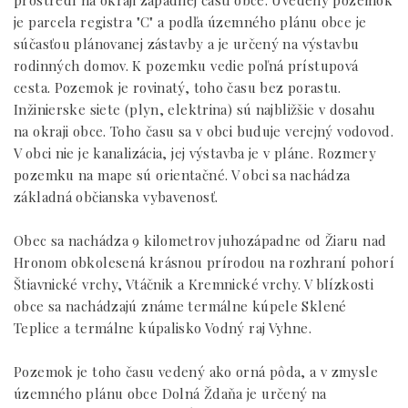
prostredí na okraji západnej časti obce. Uvedený pozemok
je parcela registra "C" a podľa územného plánu obce je
súčasťou plánovanej zástavby a je určený na výstavbu
rodinných domov. K pozemku vedie poľná prístupová
cesta. Pozemok je rovinatý, toho času bez porastu.
Inžinierske siete (plyn, elektrina) sú najbližšie v dosahu
na okraji obce. Toho času sa v obci buduje verejný vodovod.
V obci nie je kanalizácia, jej výstavba je v pláne. Rozmery
pozemku na mape sú orientačné. V obci sa nachádza
základná občianska vybavenosť.
Obec sa nachádza 9 kilometrov juhozápadne od Žiaru nad
Hronom obkolesená krásnou prírodou na rozhraní pohorí
Štiavnické vrchy, Vtáčnik a Kremnické vrchy. V blízkosti
obce sa nachádzajú známe termálne kúpele Sklené
Teplice a termálne kúpalisko Vodný raj Vyhne.
Pozemok je toho času vedený ako orná pôda, a v zmysle
územného plánu obce Dolná Ždaňa je určený na