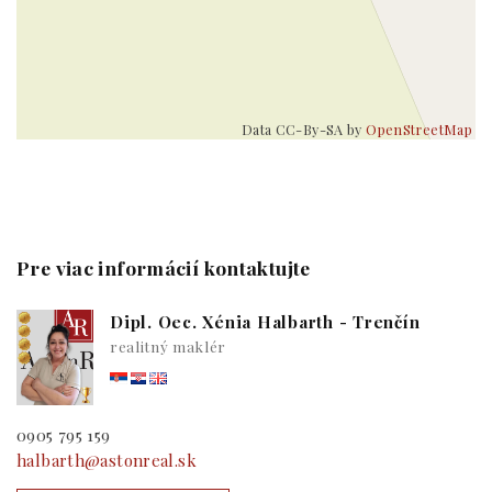
Data CC-By-SA by
OpenStreetMap
Pre viac informácií kontaktujte
Dipl. Oec. Xénia Halbarth - Trenčín
realitný maklér
0905 795 159
halbarth@astonreal.sk