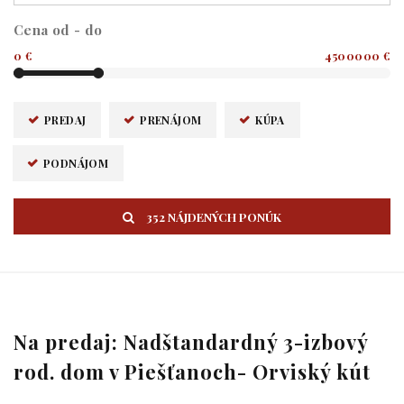
Cena od - do
0 €
4500000 €
PREDAJ
PRENÁJOM
KÚPA
PODNÁJOM
352 NÁJDENÝCH PONÚK
Na predaj: Nadštandardný 3-izbový
rod. dom v Piešťanoch- Orviský kút