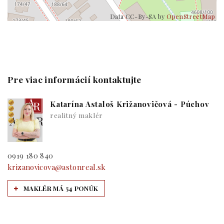
Data CC-By-SA by
OpenStreetMap
Pre viac informácií kontaktujte
Katarína Astaloš Križanovičová - Púchov
realitný maklér
0919 180 840
krizanovicova@astonreal.sk
MAKLÉR MÁ 54 PONÚK