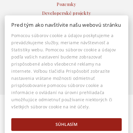
Pozemky
Developerské projekty
Ostatné
Pred tým ako navštívite našu webovú stránku
INFO
Pomocou súborov cookie a údajov poskytujeme a
prevádzkujeme služby, meriame návštevnosť a
Makléri
štatistiky webu. Pomocou súborov cookie a údajov
Napíšte nám
podľa vašich nastavení budeme zobrazovať
Kontakt
prispôsobené alebo všeobecné reklamy na
Nastavenie cookies
internete. Voľbou tlačidla Prispôsobiť zobrazíte
nastavenia vrátane možnosti odmietnuť
prispôsobovanie pomocou súborov cookie a
informácie o ovládaní na úrovni prehliadača
umožňujúce odmietnuť používanie niektorých či
všetkých súborov cookie na iné účely.
© 2026 -
AstonReal s.r.o.
Horná 32, Banská Bystrica 974 01, Tel.: 0905 222 055, E-mail:
info@astonreal.sk
SÚHLASÍM