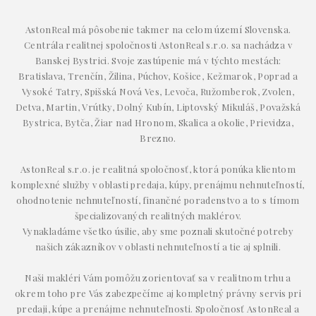
AstonReal má pôsobenie takmer na celom území Slovenska.
Centrála realitnej spoločnosti AstonReal s.r.o. sa nachádza v
Banskej Bystrici. Svoje zastúpenie má v týchto mestách:
Bratislava, Trenčín, Žilina, Púchov, Košice, Kežmarok, Poprad a
Vysoké Tatry, Spišská Nová Ves, Levoča, Ružomberok, Zvolen,
Detva, Martin, Vrútky, Dolný Kubín, Liptovský Mikuláš, Považská
Bystrica, Bytča, Žiar nad Hronom, Skalica a okolie, Prievidza,
Brezno.
AstonReal s.r.o. je realitná spoločnosť, ktorá ponúka klientom
komplexné služby v oblasti predaja, kúpy, prenájmu nehnuteľností,
ohodnotenie nehnuteľností, finančné poradenstvo a to s tímom
špecializovaných realitných maklérov.
Vynakladáme všetko úsilie, aby sme poznali skutočné potreby
našich zákazníkov v oblasti nehnuteľností a tie aj splnili.
Naši makléri Vám pomôžu zorientovať sa v realitnom trhu a
okrem toho pre Vás zabezpečíme aj kompletný právny servis pri
predaji, kúpe a prenájme nehnuteľnosti. Spoločnosť AstonReal a