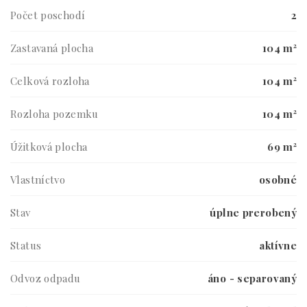
Počet poschodí
2
Zastavaná plocha
104 m²
Celková rozloha
104 m²
Rozloha pozemku
104 m²
Úžitková plocha
69 m²
Vlastníctvo
osobné
Stav
úplne prerobený
Status
aktívne
Odvoz odpadu
áno - separovaný