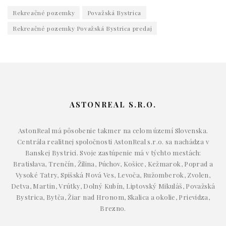
Rekreačné pozemky
Považská Bystrica
Rekreačné pozemky Považská Bystrica predaj
ASTONREAL S.R.O.
AstonReal má pôsobenie takmer na celom území Slovenska.
Centrála realitnej spoločnosti AstonReal s.r.o. sa nachádza v
Banskej Bystrici. Svoje zastúpenie má v týchto mestách:
Bratislava, Trenčín, Žilina, Púchov, Košice, Kežmarok, Poprad a
Vysoké Tatry, Spišská Nová Ves, Levoča, Ružomberok, Zvolen,
Detva, Martin, Vrútky, Dolný Kubín, Liptovský Mikuláš, Považská
Bystrica, Bytča, Žiar nad Hronom, Skalica a okolie, Prievidza,
Brezno.