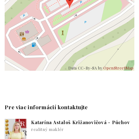
Data CC-By-SA by
OpenStreetMap
Pre viac informácií kontaktujte
Katarína Astaloš Križanovičová - Púchov
realitný maklér