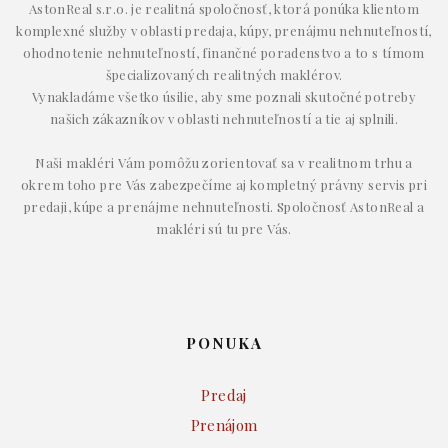
AstonReal s.r.o. je realitná spoločnosť, ktorá ponúka klientom
komplexné služby v oblasti predaja, kúpy, prenájmu nehnuteľností,
ohodnotenie nehnuteľností, finančné poradenstvo a to s tímom
špecializovaných realitných maklérov.
Vynakladáme všetko úsilie, aby sme poznali skutočné potreby
našich zákazníkov v oblasti nehnuteľností a tie aj splnili.
Naši makléri Vám pomôžu zorientovať sa v realitnom trhu a
okrem toho pre Vás zabezpečíme aj kompletný právny servis pri
predaji, kúpe a prenájme nehnuteľnosti. Spoločnosť AstonReal a
makléri sú tu pre Vás.
PONUKA
Predaj
Prenájom