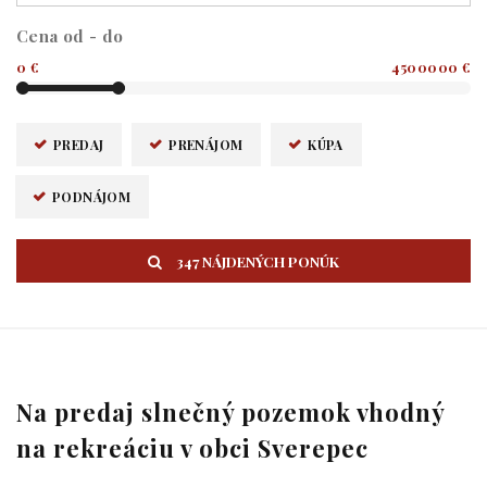
Cena od - do
0 €
4500000 €
PREDAJ
PRENÁJOM
KÚPA
PODNÁJOM
347 NÁJDENÝCH PONÚK
Na predaj slnečný pozemok vhodný
na rekreáciu v obci Sverepec