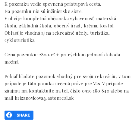
K pozemku vedie spevnená prístupová cesta.
Na pozemku nie sú inžinierske siete.
V obci je kompletná občianska vybavenosť: materská
škola, základná škola, obecný úrad, krčma, kostol.
Oblasť je vhodná aj na rekreačné účely, turistika,
cykloturistika.
Cena pozemku: 28000€ + pri rýchlom jednaní dohoda
možná.
Pokiaľ hľadáte pozemok vhodný pre svoju rekreáciu, v tom
prípade je táto ponuka určená práve pre Vás. V prípade
záujmu ma kontaktujte na tel. číslo 0919 180 840 alebo na
mail krizanovicova@astonreal.sk