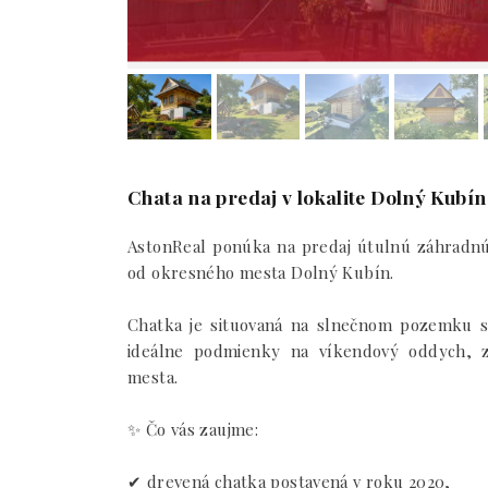
Chata na predaj v lokalite Dolný Kubín
AstonReal ponúka na predaj útulnú záhradnú
od okresného mesta Dolný Kubín.
Chatka je situovaná na slnečnom pozemku s
ideálne podmienky na víkendový oddych, z
mesta.
✨ Čo vás zaujme:
✔ drevená chatka postavená v roku 2020,