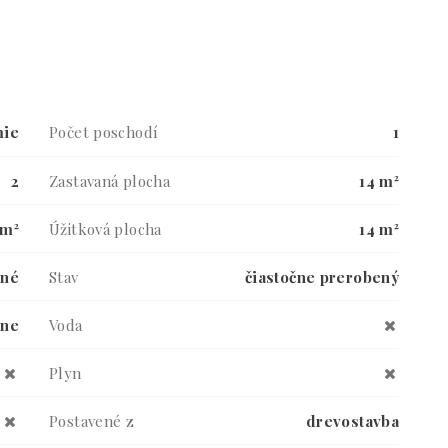
mie
Počet poschodí
1
2
Zastavaná plocha
14 m²
 m²
Úžitková plocha
14 m²
bné
Stav
čiastočne prerobený
vne
Voda
Plyn
Postavené z
drevostavba