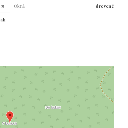
Okná
drevené
vah