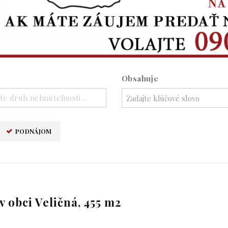
Obsahuje
te druh nehnuteľnosti ..
PODNÁJOM
 obci Veličná, 455 m2