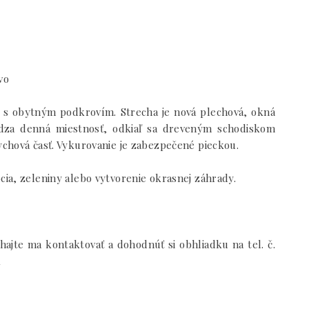
vo
á, s obytným podkrovím. Strecha je nová plechová, okná
ádza denná miestnosť, odkiaľ sa dreveným schodiskom
chová časť. Vykurovanie je zabezpečené pieckou.
ia, zeleniny alebo vytvorenie okrasnej záhrady.
ajte ma kontaktovať a dohodnúť si obhliadku na tel. č.
k