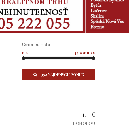
Cena od - do
0 €
4500000 €
352 NÁJDENÝCH PONÚK
1,- €
DOHODOU