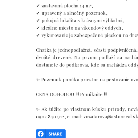
✔ zastavaná plocha 14 m²,
✔ upravený a slnečný pozemok,
✔ pokojná lokalita s krásnymi výhľadmi,
✔ ideálne miesto na víkendový oddych,
✔ vykurovanie je zabezpečené pieckou na dre
Chatka je jednopodlažná, sčasti podpivničen
dvojité drevené. Na prvom podlaží sa nach
dostanete do podkrovia, kde sa nachádza oddy
✨ Pozemok ponúka priestor na pestovanie ovoc
CENA DOHODOU !!! Ponúknite !!!
✨ Ak túžite po vlastnom kúsku prírody, neváh
0902 840 912, e-mail: vozatarova@astonreal.s