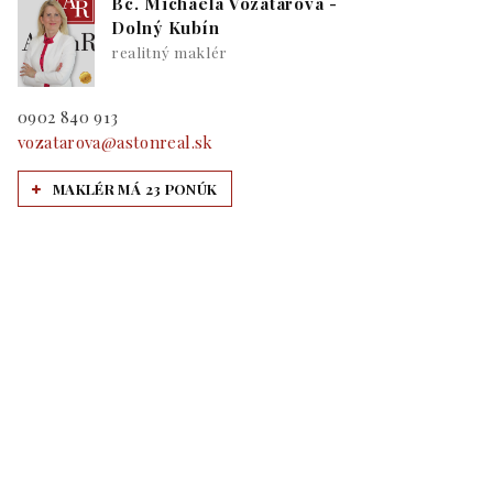
Bc. Michaela Vozatárová -
Dolný Kubín
realitný maklér
0902 840 913
vozatarova@astonreal.sk
MAKLÉR MÁ 23 PONÚK