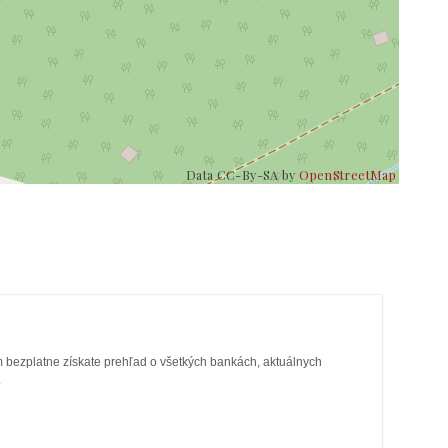
Data CC-By-SA by
OpenStreetMap