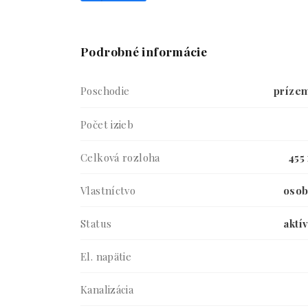
Podrobné informácie
Poschodie
príze
Počet izieb
Celková rozloha
455
Vlastníctvo
oso
Status
aktí
El. napätie
Kanalizácia