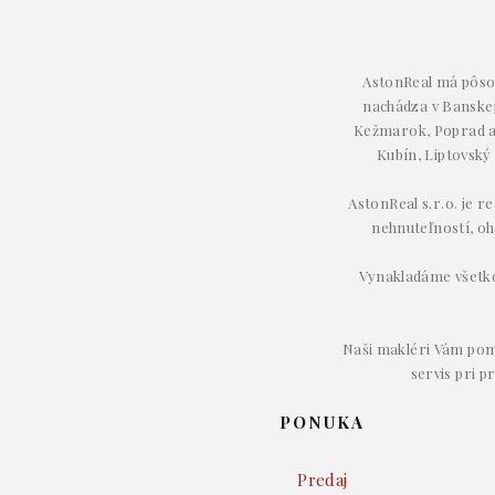
AstonReal má pôsob
nachádza v Banskej 
Kežmarok, Poprad a 
Kubín, Liptovský
AstonReal s.r.o. je r
nehnuteľností, oh
Vynakladáme všetko 
Naši makléri Vám pom
servis pri p
PONUKA
Predaj