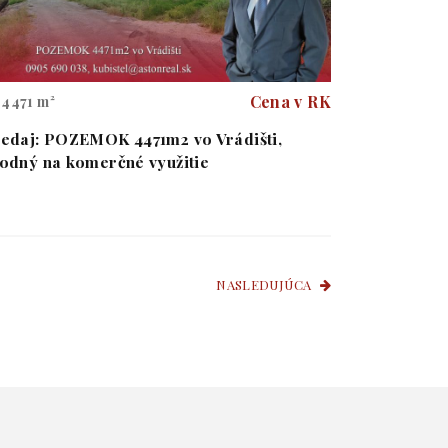
Cena v RK
4471 m²
edaj: POZEMOK 4471m2 vo Vrádišti,
odný na komerčné využitie
NASLEDUJÚCA