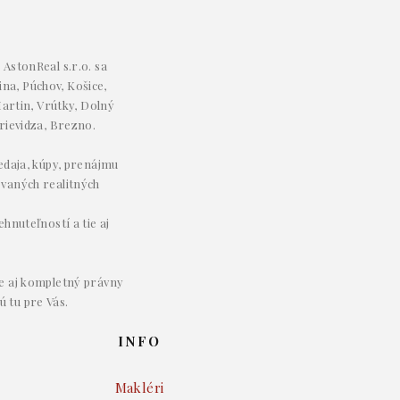
AstonReal s.r.o. sa
ina, Púchov, Košice,
artin, Vrútky, Dolný
rievidza, Brezno.
redaja, kúpy, prenájmu
ovaných realitných
hnuteľností a tie aj
e aj kompletný právny
ú tu pre Vás.
INFO
Makléri