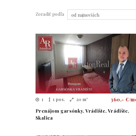
Zoradiť podľa
360,- €/m
1
1 pos.
20 m²
Prenájom garsónky, Vrádište, Vrádište,
Skalica