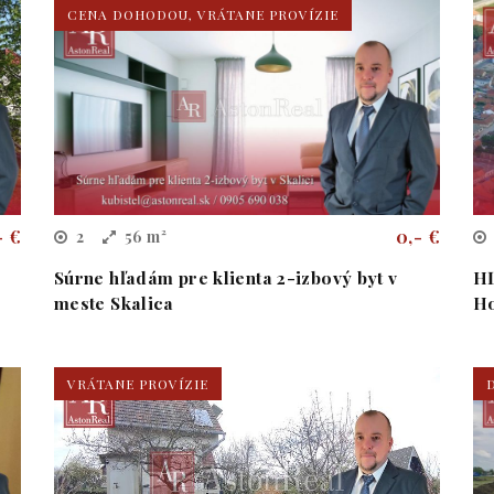
CENA DOHODOU, VRÁTANE PROVÍZIE
- €
0,- €
2
56 m²
Súrne hľadám pre klienta 2-izbový byt v
HĽ
meste Skalica
Ho
VRÁTANE PROVÍZIE