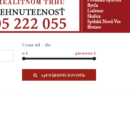
Cena od - do
0 €
4500000 €
348 NÁJDENÝCH PONÚK