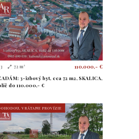
110.000,- €
3
72 m²
ADÁM: 3-izbový byt, cca 72 m2, SKALICA,
líč do 110.000,- €
DOHODOU, VRÁTANE PROVÍZIE