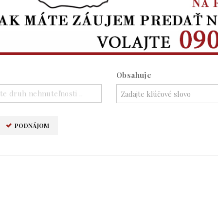
Obsahuje
te druh nehnuteľnosti ..
PODNÁJOM