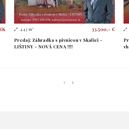
 RK
33.500,- €
443 m²
Predaj: Záhradka s pivnicou v Skalici -
Pr
LIŠTINY - NOVÁ CENA !!!!
vh
1
2