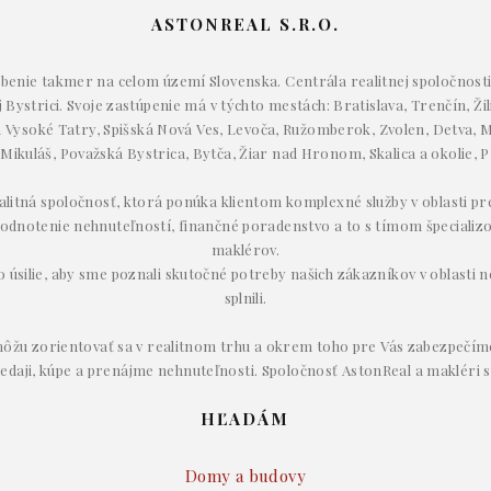
ASTONREAL S.R.O.
enie takmer na celom území Slovenska. Centrála realitnej spoločnosti 
Bystrici. Svoje zastúpenie má v týchto mestách: Bratislava, Trenčín, Žil
Vysoké Tatry, Spišská Nová Ves, Levoča, Ružomberok, Zvolen, Detva, M
 Mikuláš, Považská Bystrica, Bytča, Žiar nad Hronom, Skalica a okolie, P
ealitná spoločnosť, ktorá ponúka klientom komplexné služby v oblasti p
odnotenie nehnuteľností, finančné poradenstvo a to s tímom špecializ
maklérov.
úsilie, aby sme poznali skutočné potreby našich zákazníkov v oblasti ne
splnili.
ôžu zorientovať sa v realitnom trhu a okrem toho pre Vás zabezpečím
redaji, kúpe a prenájme nehnuteľnosti. Spoločnosť AstonReal a makléri s
HĽADÁM
Domy a budovy