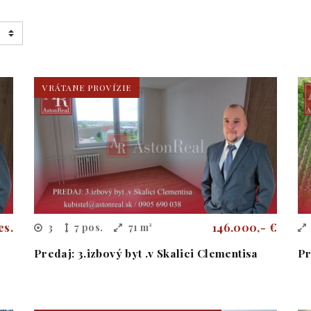
VRÁTANE PROVÍZIE
es.
146.000,- €
3
7 pos.
71 m²
Predaj: 3.izbový byt .v Skalici Clementisa
Pr