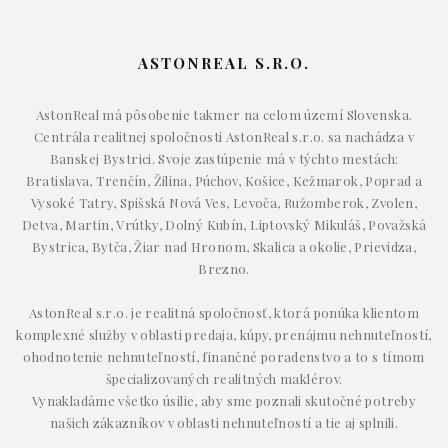
ASTONREAL S.R.O.
AstonReal má pôsobenie takmer na celom území Slovenska.
Centrála realitnej spoločnosti AstonReal s.r.o. sa nachádza v
Banskej Bystrici. Svoje zastúpenie má v týchto mestách:
Bratislava, Trenčín, Žilina, Púchov, Košice, Kežmarok, Poprad a
Vysoké Tatry, Spišská Nová Ves, Levoča, Ružomberok, Zvolen,
Detva, Martin, Vrútky, Dolný Kubín, Liptovský Mikuláš, Považská
Bystrica, Bytča, Žiar nad Hronom, Skalica a okolie, Prievidza,
Brezno.
AstonReal s.r.o. je realitná spoločnosť, ktorá ponúka klientom
komplexné služby v oblasti predaja, kúpy, prenájmu nehnuteľností,
ohodnotenie nehnuteľností, finančné poradenstvo a to s tímom
špecializovaných realitných maklérov.
Vynakladáme všetko úsilie, aby sme poznali skutočné potreby
našich zákazníkov v oblasti nehnuteľností a tie aj splnili.