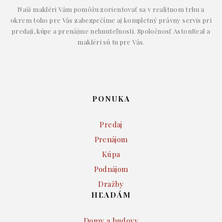
Naši makléri Vám pomôžu zorientovať sa v realitnom trhu a
okrem toho pre Vás zabezpečíme aj kompletný právny servis pri
predaji, kúpe a prenájme nehnuteľnosti. Spoločnosť AstonReal a
makléri sú tu pre Vás.
PONUKA
Predaj
Prenájom
Kúpa
Podnájom
Dražby
HĽADÁM
Domy a budovy