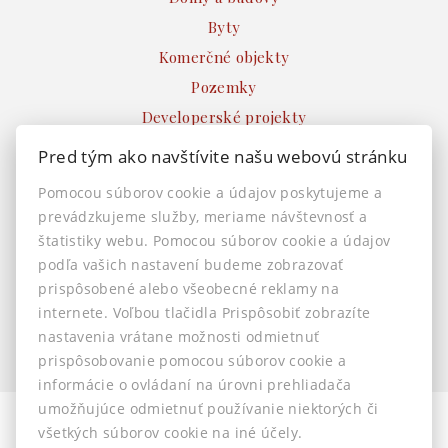
Byty
Komerčné objekty
Pozemky
Developerské projekty
Ostatné
Pred tým ako navštívite našu webovú stránku
INFO
Pomocou súborov cookie a údajov poskytujeme a
prevádzkujeme služby, meriame návštevnosť a
Makléri
štatistiky webu. Pomocou súborov cookie a údajov
Napíšte nám
podľa vašich nastavení budeme zobrazovať
Kontakt
prispôsobené alebo všeobecné reklamy na
Nastavenie cookies
internete. Voľbou tlačidla Prispôsobiť zobrazíte
nastavenia vrátane možnosti odmietnuť
prispôsobovanie pomocou súborov cookie a
informácie o ovládaní na úrovni prehliadača
umožňujúce odmietnuť používanie niektorých či
všetkých súborov cookie na iné účely.
© 2026 -
AstonReal s.r.o.