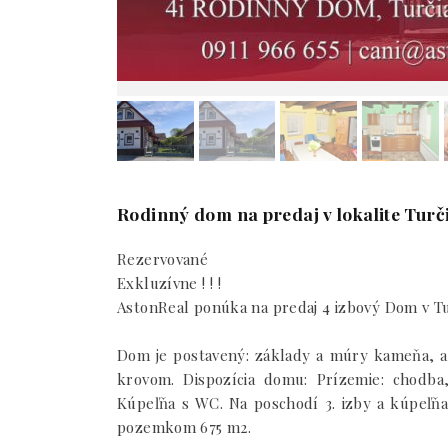
Rodinný dom na predaj v lokalite Turč
Rezervované
Exkluzívne ! ! !
AstonReal ponúka na predaj 4 izbový Dom v Tur
Dom je postavený: základy a múry kameňa, a
krovom. Dispozícia domu: Prízemie: chodb
Kúpeľňa s WC. Na poschodí 3. izby a kúpeľň
pozemkom 675 m2.