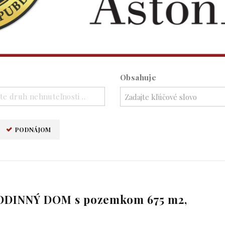
Obsahuje
te druh nehnuteľnosti ..
PODNÁJOM
 RODINNÝ DOM s pozemkom 675 m2,