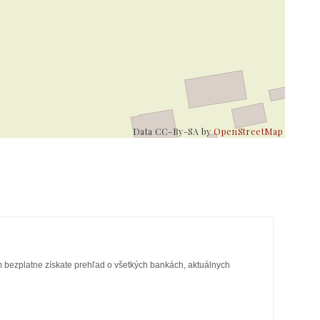
Data CC-By-SA by
OpenStreetMap