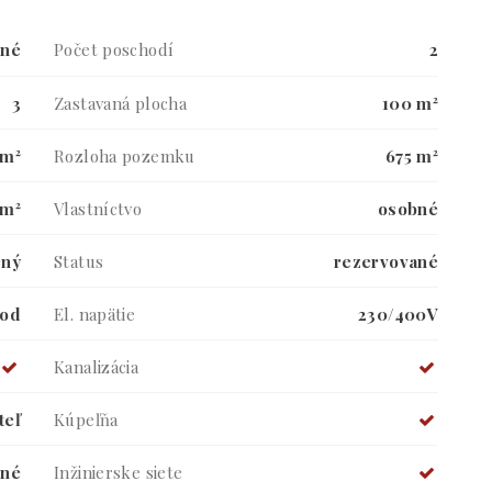
ené
Počet poschodí
2
3
Zastavaná plocha
100 m²
 m²
Rozloha pozemku
675 m²
 m²
Vlastníctvo
osobné
ený
Status
rezervované
vod
El. napätie
230/400V
Kanalizácia
teľ
Kúpeľňa
ené
Inžinierske siete