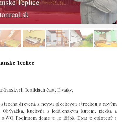
ianske Teplice
čianskych Tepliciach časť, Diviaky.
 strecha drevená s novou plechovou strechou a novým
a, Obývačka, kuchyňa s jedálenským kútom, piecka a
a s WC. Rodinnom dome je 10 lôžok. Dom je oplotený s