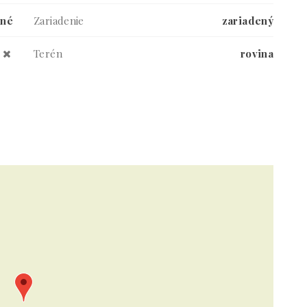
ané
Zariadenie
zariadený
Terén
rovina