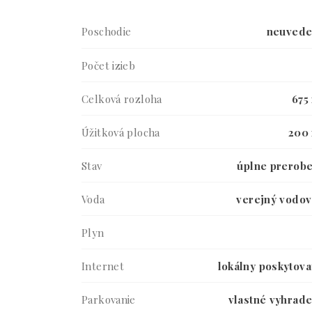
Poschodie
neuved
Počet izieb
Celková rozloha
675
Úžitková plocha
200
Stav
úplne prerob
Voda
verejný vodo
Plyn
Internet
lokálny poskytova
Parkovanie
vlastné vyhrad