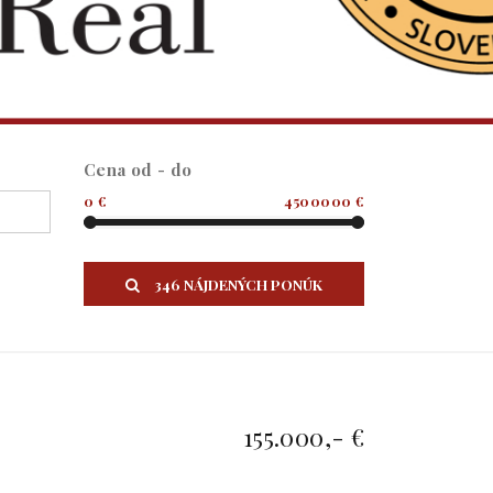
Cena od - do
0 €
4500000 €
346 NÁJDENÝCH PONÚK
155.000,- €