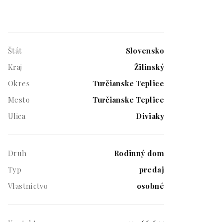
Štát
Slovensko
Kraj
Žilinský
Okres
Turčianske Teplice
Mesto
Turčianske Teplice
Ulica
Diviaky
Druh
Rodinný dom
Typ
predaj
Vlastníctvo
osobné