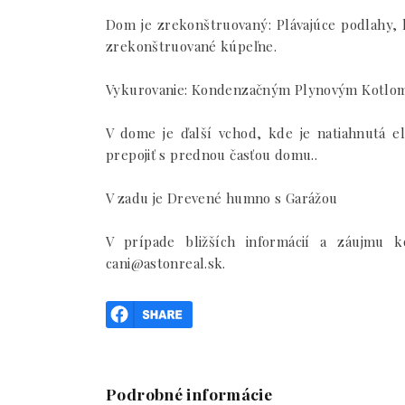
Dom je zrekonštruovaný: Plávajúce podlahy, 
zrekonštruované kúpeľne.
Vykurovanie: Kondenzačným Plynovým Kotlom, 
V dome je ďalší vchod, kde je natiahnutá el
prepojiť s prednou časťou domu..
V zadu je Drevené humno s Garážou
V prípade bližších informácií a záujmu 
cani@astonreal.sk.
Podrobné informácie