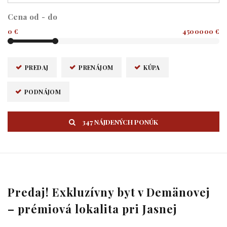
Cena od - do
0 €
4500000 €
PREDAJ
PRENÁJOM
KÚPA
PODNÁJOM
347 NÁJDENÝCH PONÚK
Predaj! Exkluzívny byt v Demänovej
– prémiová lokalita pri Jasnej