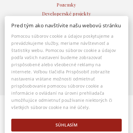
Pozemky
Developerské projekty
Ostatné
Pred tým ako navštívite našu webovú stránku
INFO
Pomocou súborov cookie a údajov poskytujeme a
prevádzkujeme služby, meriame návštevnosť a
Makléri
štatistiky webu. Pomocou súborov cookie a údajov
Napíšte nám
podľa vašich nastavení budeme zobrazovať
Kontakt
prispôsobené alebo všeobecné reklamy na
Nastavenie cookies
internete. Voľbou tlačidla Prispôsobiť zobrazíte
nastavenia vrátane možnosti odmietnuť
prispôsobovanie pomocou súborov cookie a
informácie o ovládaní na úrovni prehliadača
umožňujúce odmietnuť používanie niektorých či
všetkých súborov cookie na iné účely.
© 2026 -
AstonReal s.r.o.
Horná 32, Banská Bystrica 974 01, Tel.: 0905 222 055, E-mail:
info@astonreal.sk
SÚHLASÍM