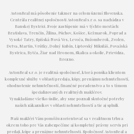
AstonReal má pôsobenie takmer na celom území Slovenska.
Centrála realitnej spoločnosti AstonReal s.r.o. sa nachádza v
Banskej Bystrici. Svoje zastúpenie má v týchto mestách:
Bratislava, Trenčín, Žilina, Púchov, Košice, Kežmarok, Poprad a
Vysoké Tatry, Spišská Nová Ves, Levoča, Ružomberok, Zvolen,
Detva, Martin, Vrútky, Dolný Kubín, Liptovský Mikuláš, Považská
Bystrica, Bytča, Žiar nad Hronom, Skalica a okolie, Prievidza,
Brezno.
AstonReal s.r.o. je realitná spoločnosť, ktorá ponúka klientom
komplexné služby v oblasti predaja, kúpy, prenájmu nehnuteľností,
ohodnotenie nehnuteľností, finančné poradenstvo a to s tímom
špecializovaných realitných maklérov.
Vynakladáme všetko úsilie, aby sme poznali skutočné potreby
našich zákazníkov v oblasti nehnuteľností a tie aj splnili.
Naši makléri Vám pomôžu zorientovať sa v realitnom trhu a
okrem toho pre Vás zabezpečíme aj kompletný právny servis pri
predaji, kúpe a prenájme nehnuteľnosti. Spoločnosť AstonReal a