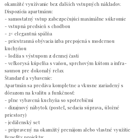
okamžité využívanie bez ďalších vstupných nákladov.
Dispozícia apartmánu:
- samostatný vstup zabezpečujúci maximálne súkromie
- vstupná predsieň s chodbou
- 2× elegantná spálňa
- priestranná obývacia izba prepojená s modernou
kuchyňou
- lodžia s výstupom z dennej časti
- veľkorysá kúpeľňa s vaňou, sprchovým kútom a infra-
saunou pre dokonalý relax
Štandard a vybavenie:
Apartmán sa predáva kompletne a vkusne zariadený s
dôrazom na kvalitu a funkčnosť:
- plne vybavená kuchyňa so spotrebičmi
- dizajnový nábytok (posteľ, sedacia súprava, úložné
priestory)
- jedálenský set
- pripravený na okamžitý prenájom alebo vlastné využitie
Benefity projektu: