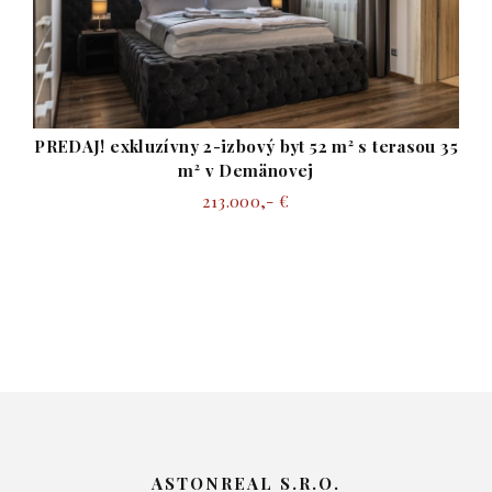
35
Predaj! apartmán v srdci Liptova – Hotel
Demänová Apartments
217.000,- €
ASTONREAL S.R.O.