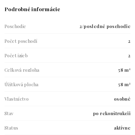
Podrobné informácie
Poschodie
2/posledné poschodie
Počet poschodí
2
Počet izieb
2
Celková rozloha
58 m²
Úžitková plocha
58 m²
Vlastníctvo
osobné
Stav
po rekonštrukcii
Status
aktívne