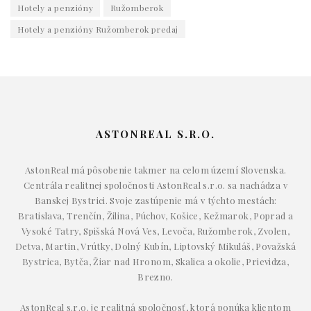
Hotely a penzióny
Ružomberok
Hotely a penzióny Ružomberok predaj
ASTONREAL S.R.O.
AstonReal má pôsobenie takmer na celom území Slovenska.
Centrála realitnej spoločnosti AstonReal s.r.o. sa nachádza v
Banskej Bystrici. Svoje zastúpenie má v týchto mestách:
Bratislava, Trenčín, Žilina, Púchov, Košice, Kežmarok, Poprad a
Vysoké Tatry, Spišská Nová Ves, Levoča, Ružomberok, Zvolen,
Detva, Martin, Vrútky, Dolný Kubín, Liptovský Mikuláš, Považská
Bystrica, Bytča, Žiar nad Hronom, Skalica a okolie, Prievidza,
Brezno.
AstonReal s.r.o. je realitná spoločnosť, ktorá ponúka klientom