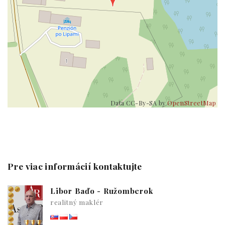
Data CC-By-SA by
OpenStreetMap
Pre viac informácií kontaktujte
Libor Baďo - Ružomberok
realitný maklér