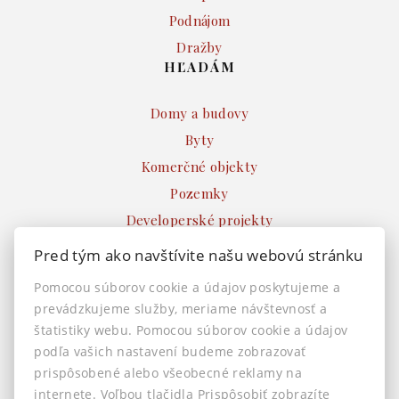
Podnájom
Dražby
HĽADÁM
Domy a budovy
Byty
Komerčné objekty
Pozemky
Developerské projekty
Ostatné
Pred tým ako navštívite našu webovú stránku
INFO
Pomocou súborov cookie a údajov poskytujeme a
prevádzkujeme služby, meriame návštevnosť a
Makléri
štatistiky webu. Pomocou súborov cookie a údajov
Napíšte nám
podľa vašich nastavení budeme zobrazovať
Kontakt
prispôsobené alebo všeobecné reklamy na
Nastavenie cookies
internete. Voľbou tlačidla Prispôsobiť zobrazíte