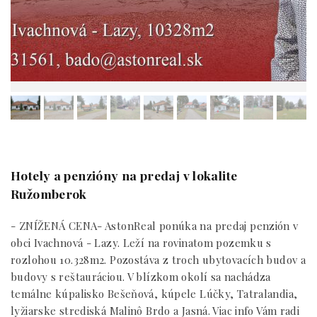
Hotely a penzióny na predaj v lokalite
Ružomberok
- ZNÍŽENÁ CENA- AstonReal ponúka na predaj penzión v
obci Ivachnová - Lazy. Leží na rovinatom pozemku s
rozlohou 10.328m2. Pozostáva z troch ubytovacích budov a
budovy s reštauráciou. V blízkom okolí sa nachádza
temálne kúpalisko Bešeňová, kúpele Lúčky, Tatralandia,
lyžiarske strediská Malinô Brdo a Jasná. Viac info Vám radi