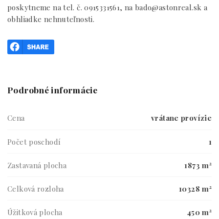
poskytneme na tel. č. 0915331561, na bado@astonreal.sk a
obhliadke nehnuteľnosti.
Podrobné informácie
Cena
vrátane provízie
Počet poschodí
1
Zastavaná plocha
1873 m²
Celková rozloha
10328 m²
Úžitková plocha
450 m²