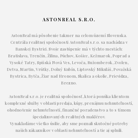
ASTONREAL S.R.O.
AstonReal má pôsobenie takmer na celom území Slovenska.
Centrála realitnej spoločnosti AstonReal s.r.o. sa nachádza v
Banskej Bystrici. Svoje zastúpenie má v týchto mestách:
Bratislava, Trenčín, Žilina, Púchov, Košice, Kežmarok, Poprad a
Vysoké Tatry, Spišská Nová Ves, Levoča, Ružomberok, Zvolen,
Detva, Martin, Vrútky, Dolný Kubín, Liptovský Mikuláš, Považská
Bystrica, Bytča, Žiar nad Hronom, Skalica a okolie, Prievidza,
Brezno.
AstonReal s.r.o. je realitná spoločnosť, ktorá ponúka klientom
komplexné služby v oblasti predaja, kúpy, prenájmu nehnuteľností,
ohodnotenie nehnuteľností, finančné poradenstvo a to s tímom
špecializovaných realitných maklérov.
Vynakladáme všetko úsilie, aby sme poznali skutočné potreby
našich zákazníkov v oblasti nehnuteľností a tie aj splnili.