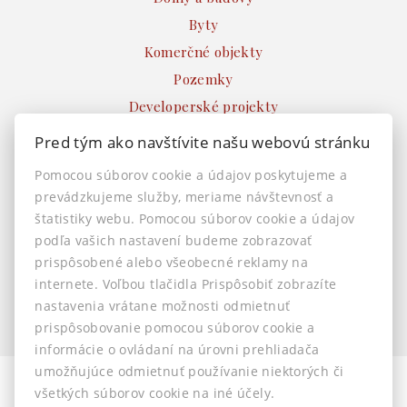
Byty
Komerčné objekty
Pozemky
Developerské projekty
Ostatné
Pred tým ako navštívite našu webovú stránku
INFO
Pomocou súborov cookie a údajov poskytujeme a
prevádzkujeme služby, meriame návštevnosť a
Makléri
štatistiky webu. Pomocou súborov cookie a údajov
Napíšte nám
podľa vašich nastavení budeme zobrazovať
Kontakt
prispôsobené alebo všeobecné reklamy na
Nastavenie cookies
internete. Voľbou tlačidla Prispôsobiť zobrazíte
nastavenia vrátane možnosti odmietnuť
prispôsobovanie pomocou súborov cookie a
informácie o ovládaní na úrovni prehliadača
umožňujúce odmietnuť používanie niektorých či
všetkých súborov cookie na iné účely.
© 2026 -
AstonReal s.r.o.