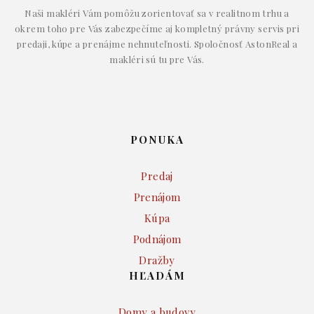
Naši makléri Vám pomôžu zorientovať sa v realitnom trhu a
okrem toho pre Vás zabezpečíme aj kompletný právny servis pri
predaji, kúpe a prenájme nehnuteľnosti. Spoločnosť AstonReal a
makléri sú tu pre Vás.
PONUKA
Predaj
Prenájom
Kúpa
Podnájom
Dražby
HĽADÁM
Domy a budovy