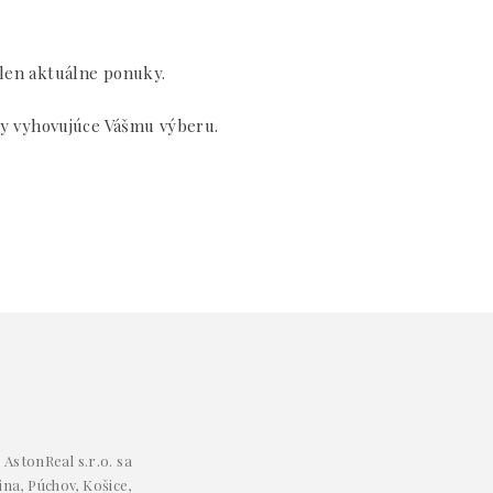
 len aktuálne ponuky.
y vyhovujúce Vášmu výberu.
AstonReal s.r.o. sa
ina, Púchov, Košice,