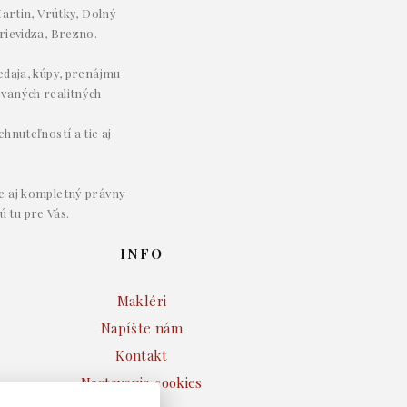
artin, Vrútky, Dolný
rievidza, Brezno.
redaja, kúpy, prenájmu
ovaných realitných
hnuteľností a tie aj
e aj kompletný právny
ú tu pre Vás.
INFO
Makléri
Napíšte nám
Kontakt
Nastavenie cookies