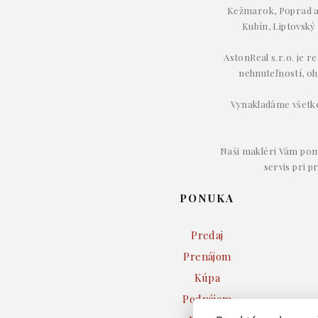
Kežmarok, Poprad a 
Kubín, Liptovský
AstonReal s.r.o. je r
nehnuteľností, oh
Vynakladáme všetko 
Naši makléri Vám pom
servis pri p
PONUKA
Predaj
Prenájom
Kúpa
Podnájom