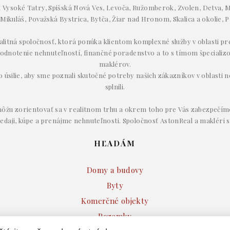
Vysoké Tatry, Spišská Nová Ves, Levoča, Ružomberok, Zvolen, Detva, M
 Mikuláš, Považská Bystrica, Bytča, Žiar nad Hronom, Skalica a okolie, P
ealitná spoločnosť, ktorá ponúka klientom komplexné služby v oblasti p
odnotenie nehnuteľností, finančné poradenstvo a to s tímom špecializ
maklérov.
úsilie, aby sme poznali skutočné potreby našich zákazníkov v oblasti ne
splnili.
ôžu zorientovať sa v realitnom trhu a okrem toho pre Vás zabezpečím
redaji, kúpe a prenájme nehnuteľnosti. Spoločnosť AstonReal a makléri s
HĽADÁM
Domy a budovy
Byty
Komerčné objekty
Pozemky