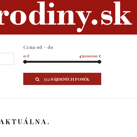
Cena od - do
0 €
4500000 €
352 NÁJDENÝCH PONÚK
 AKTUÁLNA.