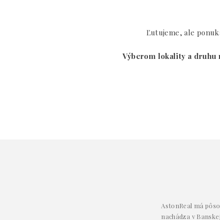
Ľutujeme, ale ponuka
Výberom lokality a druhu 
AstonReal má pôsob
nachádza v Banskej 