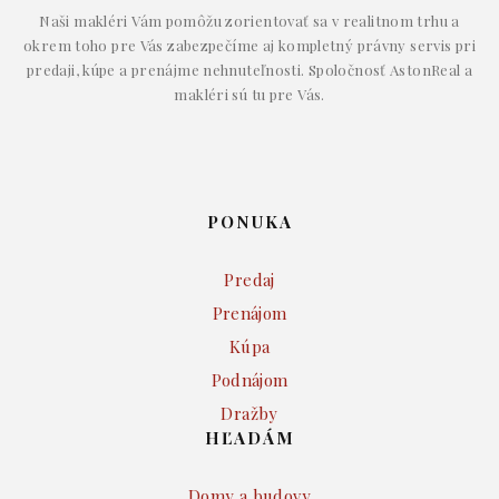
Naši makléri Vám pomôžu zorientovať sa v realitnom trhu a
okrem toho pre Vás zabezpečíme aj kompletný právny servis pri
predaji, kúpe a prenájme nehnuteľnosti. Spoločnosť AstonReal a
makléri sú tu pre Vás.
PONUKA
Predaj
Prenájom
Kúpa
Podnájom
Dražby
HĽADÁM
Domy a budovy