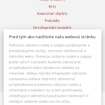
Byty
Komerčné objekty
Pozemky
Developerské projekty
Ostatné
Pred tým ako navštívite našu webovú stránku
INFO
Pomocou súborov cookie a údajov poskytujeme a
prevádzkujeme služby, meriame návštevnosť a
Makléri
štatistiky webu. Pomocou súborov cookie a údajov
Napíšte nám
podľa vašich nastavení budeme zobrazovať
Kontakt
prispôsobené alebo všeobecné reklamy na
Nastavenie cookies
internete. Voľbou tlačidla Prispôsobiť zobrazíte
nastavenia vrátane možnosti odmietnuť
prispôsobovanie pomocou súborov cookie a
informácie o ovládaní na úrovni prehliadača
umožňujúce odmietnuť používanie niektorých či
všetkých súborov cookie na iné účely.
© 2026 -
AstonReal s.r.o.