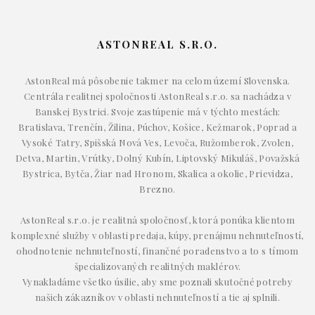
ASTONREAL S.R.O.
AstonReal má pôsobenie takmer na celom území Slovenska.
Centrála realitnej spoločnosti AstonReal s.r.o. sa nachádza v
Banskej Bystrici. Svoje zastúpenie má v týchto mestách:
Bratislava, Trenčín, Žilina, Púchov, Košice, Kežmarok, Poprad a
Vysoké Tatry, Spišská Nová Ves, Levoča, Ružomberok, Zvolen,
Detva, Martin, Vrútky, Dolný Kubín, Liptovský Mikuláš, Považská
Bystrica, Bytča, Žiar nad Hronom, Skalica a okolie, Prievidza,
Brezno.
AstonReal s.r.o. je realitná spoločnosť, ktorá ponúka klientom
komplexné služby v oblasti predaja, kúpy, prenájmu nehnuteľností,
ohodnotenie nehnuteľností, finančné poradenstvo a to s tímom
špecializovaných realitných maklérov.
Vynakladáme všetko úsilie, aby sme poznali skutočné potreby
našich zákazníkov v oblasti nehnuteľností a tie aj splnili.