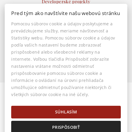
Developerské projekty
Ostatné
Pred tým ako navštívite našu webovú stránku
INFO
Pomocou súborov cookie a údajov poskytujeme a
prevádzkujeme služby, meriame návštevnosť a
Makléri
štatistiky webu. Pomocou súborov cookie a údajov
Napíšte nám
podľa vašich nastavení budeme zobrazovať
Kontakt
prispôsobené alebo všeobecné reklamy na
Nastavenie cookies
internete. Voľbou tlačidla Prispôsobiť zobrazíte
nastavenia vrátane možnosti odmietnuť
prispôsobovanie pomocou súborov cookie a
informácie o ovládaní na úrovni prehliadača
umožňujúce odmietnuť používanie niektorých či
všetkých súborov cookie na iné účely.
© 2026 -
AstonReal s.r.o.
Horná 32, Banská Bystrica 974 01, Tel.: 0905 222 055, E-mail:
info@astonreal.sk
SÚHLASÍM
PRISPÔSOBIŤ
Prepnúť na verziu pre počítače