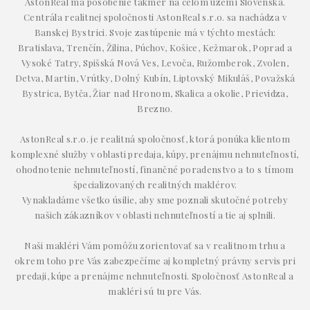
AstonReal má pôsobenie takmer na celom území Slovenska.
Centrála realitnej spoločnosti AstonReal s.r.o. sa nachádza v
Banskej Bystrici. Svoje zastúpenie má v týchto mestách:
Bratislava, Trenčín, Žilina, Púchov, Košice, Kežmarok, Poprad a
Vysoké Tatry, Spišská Nová Ves, Levoča, Ružomberok, Zvolen,
Detva, Martin, Vrútky, Dolný Kubín, Liptovský Mikuláš, Považská
Bystrica, Bytča, Žiar nad Hronom, Skalica a okolie, Prievidza,
Brezno.
AstonReal s.r.o. je realitná spoločnosť, ktorá ponúka klientom
komplexné služby v oblasti predaja, kúpy, prenájmu nehnuteľností,
ohodnotenie nehnuteľností, finančné poradenstvo a to s tímom
špecializovaných realitných maklérov.
Vynakladáme všetko úsilie, aby sme poznali skutočné potreby
našich zákazníkov v oblasti nehnuteľností a tie aj splnili.
Naši makléri Vám pomôžu zorientovať sa v realitnom trhu a
okrem toho pre Vás zabezpečíme aj kompletný právny servis pri
predaji, kúpe a prenájme nehnuteľnosti. Spoločnosť AstonReal a
makléri sú tu pre Vás.