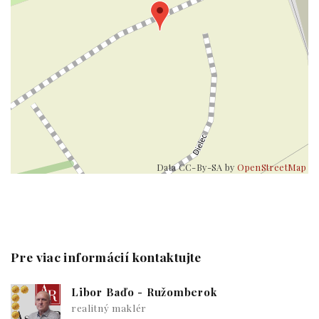
Data CC-By-SA by
OpenStreetMap
Pre viac informácií kontaktujte
Libor Baďo - Ružomberok
realitný maklér