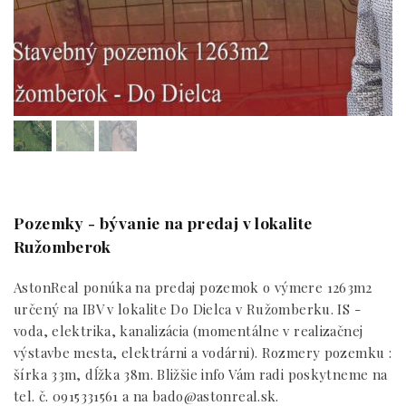
Pozemky - bývanie na predaj v lokalite
Ružomberok
AstonReal ponúka na predaj pozemok o výmere 1263m2
určený na IBV v lokalite Do Dielca v Ružomberku. IS -
voda, elektrika, kanalizácia (momentálne v realizačnej
výstavbe mesta, elektrárni a vodárni). Rozmery pozemku :
šírka 33m, dĺžka 38m. Bližšie info Vám radi poskytneme na
tel. č. 0915331561 a na bado@astonreal.sk.