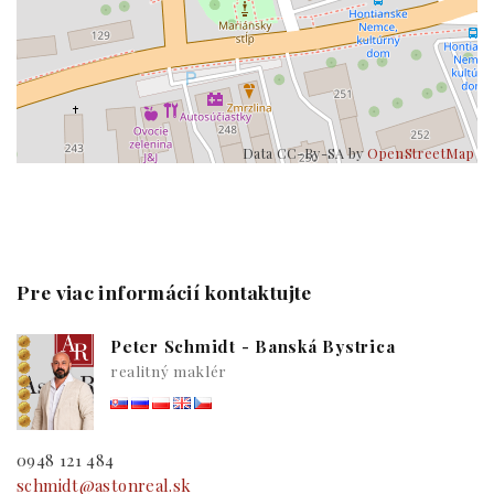
Data CC-By-SA by
OpenStreetMap
Pre viac informácií kontaktujte
Peter Schmidt - Banská Bystrica
realitný maklér
0948 121 484
schmidt@astonreal.sk