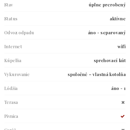
Stav
úplne prerobený
Status
aktívne
Odvoz odpadu
áno - separovaný
Internet
wifi
Kúpeľňa
sprchovací kút
Vykurovanie
spoločné – vlastná kotolňa
Lódžia
áno - 1
Terasa
Pivnica