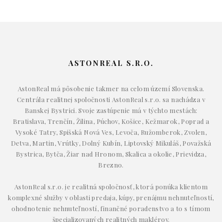
ASTONREAL S.R.O.
AstonReal má pôsobenie takmer na celom území Slovenska.
Centrála realitnej spoločnosti AstonReal s.r.o. sa nachádza v
Banskej Bystrici. Svoje zastúpenie má v týchto mestách:
Bratislava, Trenčín, Žilina, Púchov, Košice, Kežmarok, Poprad a
Vysoké Tatry, Spišská Nová Ves, Levoča, Ružomberok, Zvolen,
Detva, Martin, Vrútky, Dolný Kubín, Liptovský Mikuláš, Považská
Bystrica, Bytča, Žiar nad Hronom, Skalica a okolie, Prievidza,
Brezno.
AstonReal s.r.o. je realitná spoločnosť, ktorá ponúka klientom
komplexné služby v oblasti predaja, kúpy, prenájmu nehnuteľností,
ohodnotenie nehnuteľností, finančné poradenstvo a to s tímom
špecializovaných realitných maklérov.