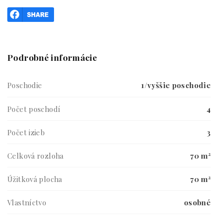
Podrobné informácie
Poschodie
1/vyššie poschodie
Počet poschodí
4
Počet izieb
3
Celková rozloha
70 m²
Úžitková plocha
70 m²
Vlastníctvo
osobné