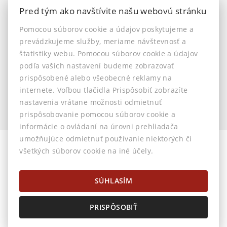
Ostatné
Pred tým ako navštívite našu webovú stránku
INFO
Pomocou súborov cookie a údajov poskytujeme a
prevádzkujeme služby, meriame návštevnosť a
Makléri
štatistiky webu. Pomocou súborov cookie a údajov
Napíšte nám
podľa vašich nastavení budeme zobrazovať
Kontakt
prispôsobené alebo všeobecné reklamy na
Nastavenie cookies
internete. Voľbou tlačidla Prispôsobiť zobrazíte
nastavenia vrátane možnosti odmietnuť
prispôsobovanie pomocou súborov cookie a
informácie o ovládaní na úrovni prehliadača
umožňujúce odmietnuť používanie niektorých či
všetkých súborov cookie na iné účely.
© 2026 -
AstonReal s.r.o.
Horná 32, Banská Bystrica 974 01, Tel.: 0905 222 055, E-mail:
info@astonreal.sk
SÚHLASÍM
PRISPÔSOBIŤ
Prepnúť na verziu pre počítače