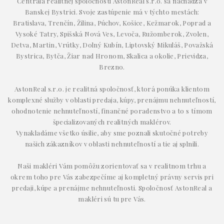
Centrála realitnej spoločnosti AstonReal s.r.o. sa nachádza v
Banskej Bystrici. Svoje zastúpenie má v týchto mestách:
Bratislava, Trenčín, Žilina, Púchov, Košice, Kežmarok, Poprad a
Vysoké Tatry, Spišská Nová Ves, Levoča, Ružomberok, Zvolen,
Detva, Martin, Vrútky, Dolný Kubín, Liptovský Mikuláš, Považská
Bystrica, Bytča, Žiar nad Hronom, Skalica a okolie, Prievidza,
Brezno.
AstonReal s.r.o. je realitná spoločnosť, ktorá ponúka klientom
komplexné služby v oblasti predaja, kúpy, prenájmu nehnuteľností,
ohodnotenie nehnuteľností, finančné poradenstvo a to s tímom
špecializovaných realitných maklérov.
Vynakladáme všetko úsilie, aby sme poznali skutočné potreby
našich zákazníkov v oblasti nehnuteľností a tie aj splnili.
Naši makléri Vám pomôžu zorientovať sa v realitnom trhu a
okrem toho pre Vás zabezpečíme aj kompletný právny servis pri
predaji, kúpe a prenájme nehnuteľnosti. Spoločnosť AstonReal a
makléri sú tu pre Vás.