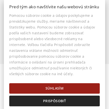
Ostatné
Pred tým ako navštívite našu webovú stránku
INFO
Pomocou súborov cookie a údajov poskytujeme a
prevádzkujeme služby, meriame návštevnosť a
Makléri
štatistiky webu. Pomocou súborov cookie a údajov
Napíšte nám
podľa vašich nastavení budeme zobrazovať
Kontakt
prispôsobené alebo všeobecné reklamy na
Nastavenie cookies
internete. Voľbou tlačidla Prispôsobiť zobrazíte
nastavenia vrátane možnosti odmietnuť
prispôsobovanie pomocou súborov cookie a
informácie o ovládaní na úrovni prehliadača
umožňujúce odmietnuť používanie niektorých či
všetkých súborov cookie na iné účely.
© 2026 -
AstonReal s.r.o.
Horná 32, Banská Bystrica 974 01, Tel.: 0905 222 055, E-mail:
info@astonreal.sk
SÚHLASÍM
PRISPÔSOBIŤ
Prepnúť na verziu pre počítače