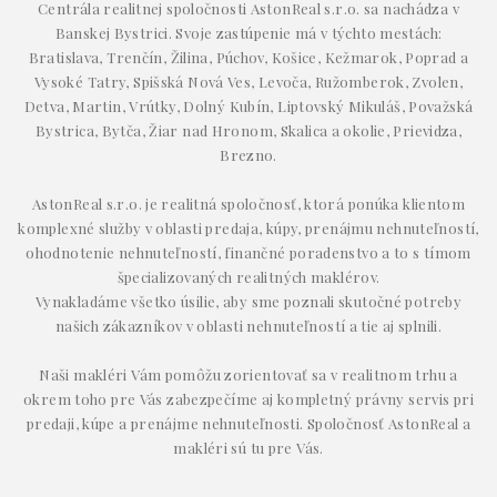
Centrála realitnej spoločnosti AstonReal s.r.o. sa nachádza v
Banskej Bystrici. Svoje zastúpenie má v týchto mestách:
Bratislava, Trenčín, Žilina, Púchov, Košice, Kežmarok, Poprad a
Vysoké Tatry, Spišská Nová Ves, Levoča, Ružomberok, Zvolen,
Detva, Martin, Vrútky, Dolný Kubín, Liptovský Mikuláš, Považská
Bystrica, Bytča, Žiar nad Hronom, Skalica a okolie, Prievidza,
Brezno.
AstonReal s.r.o. je realitná spoločnosť, ktorá ponúka klientom
komplexné služby v oblasti predaja, kúpy, prenájmu nehnuteľností,
ohodnotenie nehnuteľností, finančné poradenstvo a to s tímom
špecializovaných realitných maklérov.
Vynakladáme všetko úsilie, aby sme poznali skutočné potreby
našich zákazníkov v oblasti nehnuteľností a tie aj splnili.
Naši makléri Vám pomôžu zorientovať sa v realitnom trhu a
okrem toho pre Vás zabezpečíme aj kompletný právny servis pri
predaji, kúpe a prenájme nehnuteľnosti. Spoločnosť AstonReal a
makléri sú tu pre Vás.