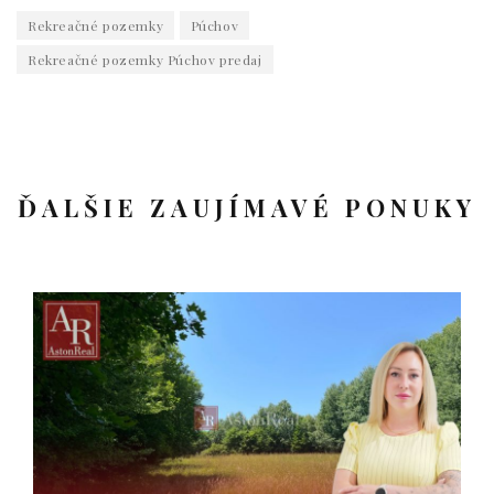
Rekreačné pozemky
Púchov
Rekreačné pozemky Púchov predaj
ĎALŠIE ZAUJÍMAVÉ PONUKY