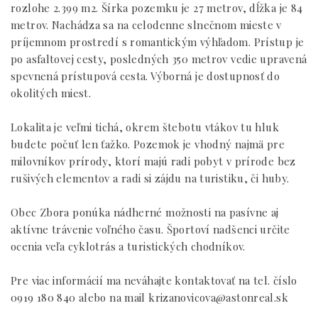
rozlohe 2.399 m2. Šírka pozemku je 27 metrov, dĺžka je 84
metrov. Nachádza sa na celodenne slnečnom mieste v
príjemnom prostredí s romantickým výhľadom. Prístup je
po asfaltovej cesty, posledných 350 metrov vedie upravená
spevnená prístupová cesta. Výborná je dostupnosť do
okolitých miest.
Lokalita je veľmi tichá, okrem štebotu vtákov tu hluk
budete počuť len ťažko. Pozemok je vhodný najmä pre
milovníkov prírody, ktorí majú radi pobyt v prírode bez
rušivých elementov a radi si zájdu na turistiku, či huby.
Obec Zbora ponúka nádherné možnosti na pasívne aj
aktívne trávenie voľného času. Športoví nadšenci určite
ocenia veľa cyklotrás a turistických chodníkov.
Pre viac informácií ma neváhajte kontaktovať na tel. číslo
0919 180 840 alebo na mail krizanovicova@astonreal.sk