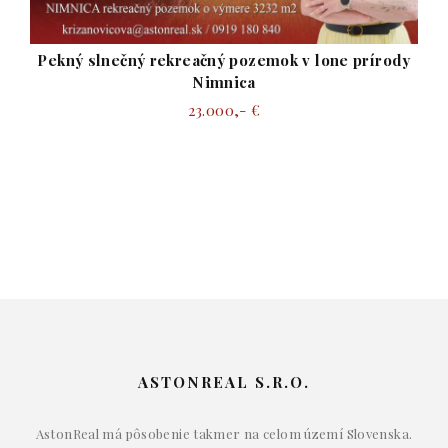
Na predaj pozemok pre individuálnu rekreác
prírody
Čertov 5.543m2
167.000,- €
ASTONREAL S.R.O.
AstonReal má pôsobenie takmer na celom území Slovenska.