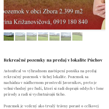
Rekreačné pozemky na predaj v lokalite Púchov
AstonReal vo výhradnom zastúpení ponúka na predaj
rekreačný pozemok v tichej lokalite. Pozemok sa
nachádza v nádhernom prostredí Javorníkov, preto je
veľmi vhodný pre ľudí, ktorí si radi doprajú oddych v lone
prírody a radi si vychutnávajú ticho.
Pozemok je vedený ako trvalý trávny porast o celkovej