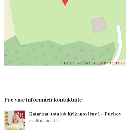
Data CC-By-SA by
OpenStreetMap
Pre viac informácií kontaktujte
Katarína Astaloš Križanovičová - Púchov
realitný maklér