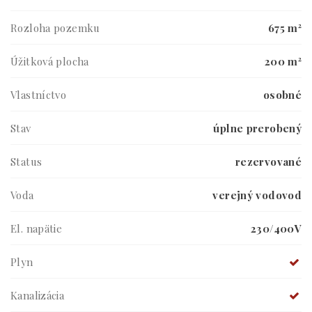
Rozloha pozemku
675 m²
Úžitková plocha
200 m²
Vlastníctvo
osobné
Stav
úplne prerobený
Status
rezervované
Voda
verejný vodovod
El. napätie
230/400V
Plyn
Kanalizácia