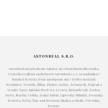
ASTONREAL S.R.O.
AstonReal má pôsobenie takmer na celom území Slovenska.
Centrála realitnej spoločnosti AstonReal s.r.o. sa nachádza v
Banskej Bystrici. Svoje zastúpenie má v týchto mestách:
Bratislava, Trenčín, Žilina, Púchov, Košice, Kežmarok, Poprad a
Vysoké Tatry, Spišská Nová Ves, Levoča, Ružomberok, Zvolen,
Detva, Martin, Vrútky, Dolný Kubín, Liptovský Mikuláš, Považská
Bystrica, Bytča, Žiar nad Hronom, Skalica a okolie, Prievidza,
Brezno.