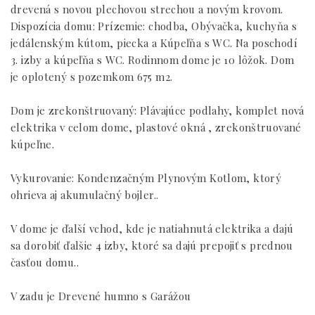
drevená s novou plechovou strechou a novým krovom.
Dispozícia domu: Prízemie: chodba, Obývačka, kuchyňa s
jedálenským kútom, piecka a Kúpeľňa s WC. Na poschodí
3. izby a kúpeľňa s WC. Rodinnom dome je 10 lôžok. Dom
je oplotený s pozemkom 675 m2.
Dom je zrekonštruovaný: Plávajúce podlahy, komplet nová
elektrika v celom dome, plastové okná , zrekonštruované
kúpeľne.
Vykurovanie: Kondenzačným Plynovým Kotlom, ktorý
ohrieva aj akumulačný bojler..
V dome je ďalší vchod, kde je natiahnutá elektrika a dajú
sa dorobiť ďalšie 4 izby, ktoré sa dajú prepojiť s prednou
časťou domu..
V zadu je Drevené humno s Garážou