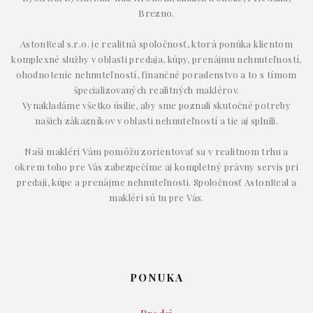
Brezno.
AstonReal s.r.o. je realitná spoločnosť, ktorá ponúka klientom
komplexné služby v oblasti predaja, kúpy, prenájmu nehnuteľností,
ohodnotenie nehnuteľností, finančné poradenstvo a to s tímom
špecializovaných realitných maklérov.
Vynakladáme všetko úsilie, aby sme poznali skutočné potreby
našich zákazníkov v oblasti nehnuteľností a tie aj splnili.
Naši makléri Vám pomôžu zorientovať sa v realitnom trhu a
okrem toho pre Vás zabezpečíme aj kompletný právny servis pri
predaji, kúpe a prenájme nehnuteľnosti. Spoločnosť AstonReal a
makléri sú tu pre Vás.
PONUKA