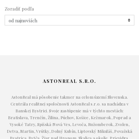
Zoradiť podľa
ASTONREAL S.R.O.
AstonReal má pôsobenie takmer na celom území Slovenska.
Centrála realitnej spoločnosti AstonReal s.r.o. sa nachádza v
Banskej Bystrici. Svoje zastúpenie má v týchto mestách:
Bratislava, Trenčín, Žilina, Púchov, Košice, Kežmarok, Poprad a
Vysoké Tatry, Spišská Nová Ves, Levoča, Ružomberok, Zvolen,
Detva, Martin, Vrútky, Dolný Kubín, Liptovský Mikuláš, Považská
Bystrica, Bytča, Žiar nad Hronom, Skalica a okolie, Prievidza,