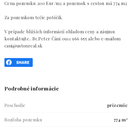
Cena pozemku 200 Eur/m2 a pozemok s cestou má 774 m2
Za pozemkom tečie potôčik.
V prípade bližších informácií ohladom ceny a záujmu
kontaktujte.. Bc.Peter Čáni 0911 966 655 alebo e-mailom
cani@astonreal.sk
Podrobné informácie
Poschodie
prízemie
Rozloha pozemku
774 m²