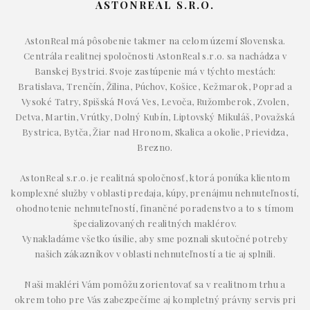
ASTONREAL S.R.O.
AstonReal má pôsobenie takmer na celom území Slovenska.
Centrála realitnej spoločnosti AstonReal s.r.o. sa nachádza v
Banskej Bystrici. Svoje zastúpenie má v týchto mestách:
Bratislava, Trenčín, Žilina, Púchov, Košice, Kežmarok, Poprad a
Vysoké Tatry, Spišská Nová Ves, Levoča, Ružomberok, Zvolen,
Detva, Martin, Vrútky, Dolný Kubín, Liptovský Mikuláš, Považská
Bystrica, Bytča, Žiar nad Hronom, Skalica a okolie, Prievidza,
Brezno.
AstonReal s.r.o. je realitná spoločnosť, ktorá ponúka klientom
komplexné služby v oblasti predaja, kúpy, prenájmu nehnuteľností,
ohodnotenie nehnuteľností, finančné poradenstvo a to s tímom
špecializovaných realitných maklérov.
Vynakladáme všetko úsilie, aby sme poznali skutočné potreby
našich zákazníkov v oblasti nehnuteľností a tie aj splnili.
Naši makléri Vám pomôžu zorientovať sa v realitnom trhu a
okrem toho pre Vás zabezpečíme aj kompletný právny servis pri