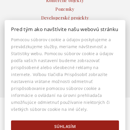
Komerčné objekty
Pozemky
Developerské projekty
Ostatné
Pred tým ako navštívite našu webovú stránku
INFO
Pomocou súborov cookie a údajov poskytujeme a
prevádzkujeme služby, meriame návštevnosť a
Makléri
štatistiky webu. Pomocou súborov cookie a údajov
Napíšte nám
podľa vašich nastavení budeme zobrazovať
Kontakt
prispôsobené alebo všeobecné reklamy na
Nastavenie cookies
internete. Voľbou tlačidla Prispôsobiť zobrazíte
nastavenia vrátane možnosti odmietnuť
prispôsobovanie pomocou súborov cookie a
informácie o ovládaní na úrovni prehliadača
umožňujúce odmietnuť používanie niektorých či
všetkých súborov cookie na iné účely.
© 2026 -
AstonReal s.r.o.
Horná 32, Banská Bystrica 974 01, Tel.: 0905 222 055, E-mail:
info@astonreal.sk
SÚHLASÍM