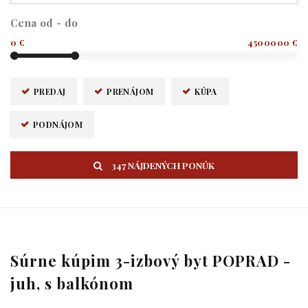
Cena od - do
0 €
4500000 €
PREDAJ
PRENÁJOM
KÚPA
PODNÁJOM
347 NÁJDENÝCH PONÚK
Súrne kúpim 3-izbový byt POPRAD -
juh, s balkónom