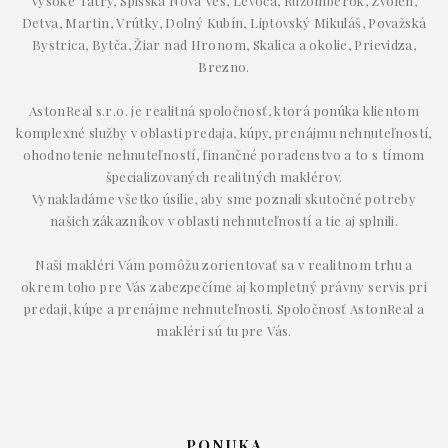
Vysoké Tatry, Spišská Nová Ves, Levoča, Ružomberok, Zvolen,
Detva, Martin, Vrútky, Dolný Kubín, Liptovský Mikuláš, Považská
Bystrica, Bytča, Žiar nad Hronom, Skalica a okolie, Prievidza,
Brezno.
AstonReal s.r.o. je realitná spoločnosť, ktorá ponúka klientom
komplexné služby v oblasti predaja, kúpy, prenájmu nehnuteľností,
ohodnotenie nehnuteľností, finančné poradenstvo a to s tímom
špecializovaných realitných maklérov.
Vynakladáme všetko úsilie, aby sme poznali skutočné potreby
našich zákazníkov v oblasti nehnuteľností a tie aj splnili.
Naši makléri Vám pomôžu zorientovať sa v realitnom trhu a
okrem toho pre Vás zabezpečíme aj kompletný právny servis pri
predaji, kúpe a prenájme nehnuteľnosti. Spoločnosť AstonReal a
makléri sú tu pre Vás.
PONUKA