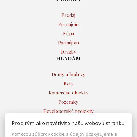
Predaj
Prenájom
Kúpa
Podnájom
Dražby
HĽADÁM
Domy a budovy
Byty
Komerčné objekty
Pozemky
Developerské projekty
Ostatné
Pred tým ako navštívite našu webovú stránku
INFO
Pomocou súborov cookie a údajov poskytujeme a