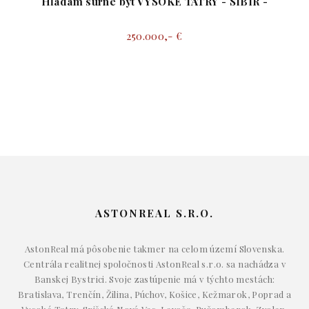
Hľadám súrne byt VYSOKÉ TATRY - SIBÍR -
250.000,- €
ASTONREAL S.R.O.
AstonReal má pôsobenie takmer na celom území Slovenska.
Centrála realitnej spoločnosti AstonReal s.r.o. sa nachádza v
Banskej Bystrici. Svoje zastúpenie má v týchto mestách:
Bratislava, Trenčín, Žilina, Púchov, Košice, Kežmarok, Poprad a