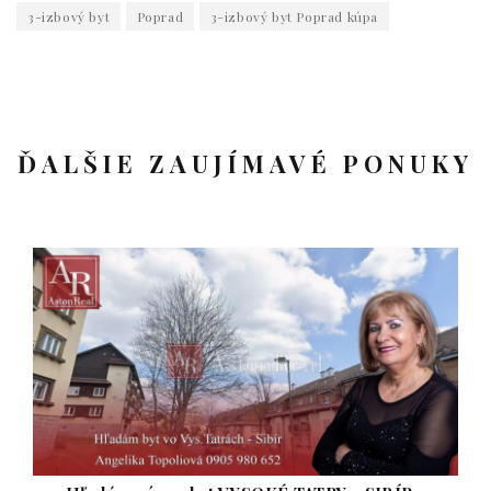
3-izbový byt
Poprad
3-izbový byt Poprad kúpa
ĎALŠIE ZAUJÍMAVÉ PONUKY