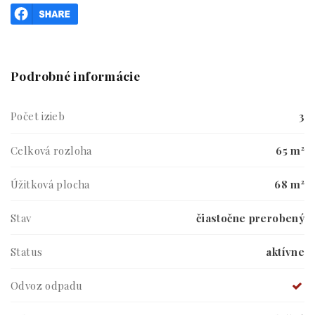
Podrobné informácie
Počet izieb
3
Celková rozloha
65 m²
Úžitková plocha
68 m²
Stav
čiastočne prerobený
Status
aktívne
Odvoz odpadu