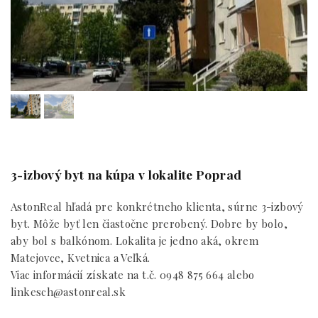
3-izbový byt na kúpa v lokalite Poprad
AstonReal hľadá pre konkrétneho klienta, súrne 3-izbový
byt. Môže byť len čiastočne prerobený. Dobre by bolo,
aby bol s balkónom. Lokalita je jedno aká, okrem
Matejovce, Kvetnica a Veľká.
Viac informácií získate na t.č. 0948 875 664 alebo
linkesch@astonreal.sk