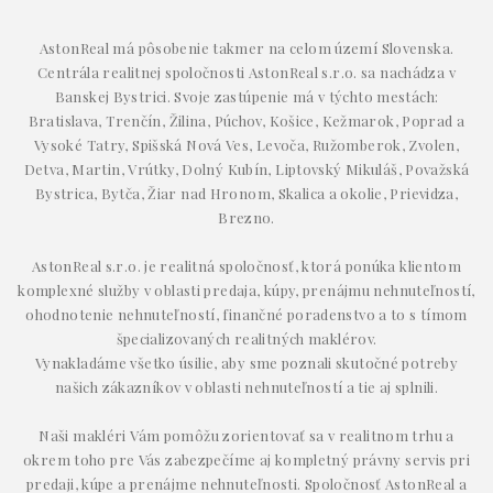
AstonReal má pôsobenie takmer na celom území Slovenska.
Centrála realitnej spoločnosti AstonReal s.r.o. sa nachádza v
Banskej Bystrici. Svoje zastúpenie má v týchto mestách:
Bratislava, Trenčín, Žilina, Púchov, Košice, Kežmarok, Poprad a
Vysoké Tatry, Spišská Nová Ves, Levoča, Ružomberok, Zvolen,
Detva, Martin, Vrútky, Dolný Kubín, Liptovský Mikuláš, Považská
Bystrica, Bytča, Žiar nad Hronom, Skalica a okolie, Prievidza,
Brezno.
AstonReal s.r.o. je realitná spoločnosť, ktorá ponúka klientom
komplexné služby v oblasti predaja, kúpy, prenájmu nehnuteľností,
ohodnotenie nehnuteľností, finančné poradenstvo a to s tímom
špecializovaných realitných maklérov.
Vynakladáme všetko úsilie, aby sme poznali skutočné potreby
našich zákazníkov v oblasti nehnuteľností a tie aj splnili.
Naši makléri Vám pomôžu zorientovať sa v realitnom trhu a
okrem toho pre Vás zabezpečíme aj kompletný právny servis pri
predaji, kúpe a prenájme nehnuteľnosti. Spoločnosť AstonReal a