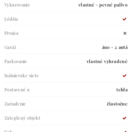
Vykurovanie
vlastné - pevné palivo
Lódžia
Pivnica
Garáž
áno - 2 autá
Parkovanie
vlastné vyhradené
Inžinierske siete
Postavené z
tehla
Zariadenie
čiastočne
Zateplený objekt