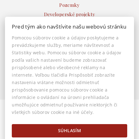
Pozemky
Developerské projekty
Ostatné
Pred tým ako navštívite našu webovú stránku
INFO
Pomocou súborov cookie a údajov poskytujeme a
prevádzkujeme služby, meriame návštevnosť a
Makléri
štatistiky webu. Pomocou súborov cookie a údajov
Napíšte nám
podľa vašich nastavení budeme zobrazovať
Kontakt
prispôsobené alebo všeobecné reklamy na
Nastavenie cookies
internete. Voľbou tlačidla Prispôsobiť zobrazíte
nastavenia vrátane možnosti odmietnuť
prispôsobovanie pomocou súborov cookie a
informácie o ovládaní na úrovni prehliadača
umožňujúce odmietnuť používanie niektorých či
všetkých súborov cookie na iné účely.
© 2026 -
AstonReal s.r.o.
Horná 32, Banská Bystrica 974 01, Tel.: 0905 222 055, E-mail:
info@astonreal.sk
SÚHLASÍM