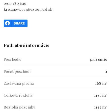
0919 180 840
krizanovicova@astonreal.sk
Podrobné informácie
Poschodie
prízemie
Počet poschodí
2
Zastavaná plocha
168 m²
Celková rozloha
1135 m²
Rozloha pozemku
1135 m²