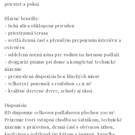
priestor a pokoj.
Hlavné benefity:
- tichá ulica obklopená prírodou
- priestranná terasa
- svetlá denná časť s plynulým prepojením interiéru a
exteriéru
- oddelená nočná zóna pre rodinu na hornom podlaží
- dvojgaráž priamo pri dome a kompletné technické
zázemie
- premyslená dispozícia bez hluchých miest
- veľkorysý pozemok s rozlohou 1.135 m²
- kvalitné drevené dvere, schody aj okná
Dispozícia:
RD disponuje celkovou podlahovou plochou 200 m².
Prízemie tvorí vstupná chodba so šatníkom, technické
zázemie s práčovňou, denná časť s obývacou izbou,
kuchyňou s jedálenským kútom a špajzou, kúpeľka,