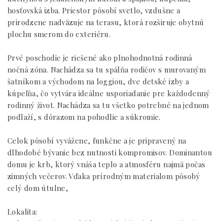
hosťovská izba. Priestor pôsobí svetlo, vzdušne a
prirodzene nadväzuje na terasu, ktorá rozširuje obytnú
plochu smerom do exteriéru.
Prvé poschodie je riešené ako plnohodnotná rodinná
nočná zóna. Nachádza sa tu spálňa rodičov s murovaným
šatníkom a východom na loggiou, dve detské izby a
kúpeľňa, čo vytvára ideálne usporiadanie pre každodenný
rodinný život. Nachádza sa tu všetko potrebné na jednom
podlaží, s dôrazom na pohodlie a súkromie.
Celok pôsobí vyvážene, funkčne a je pripravený na
dlhodobé bývanie bez nutnosti kompromisov. Dominantou
domu je krb, ktorý vnáša teplo a atmosféru najmä počas
zimných večerov. Vďaka prírodným materialom pôsobý
celý dom útulne,
Lokalita: