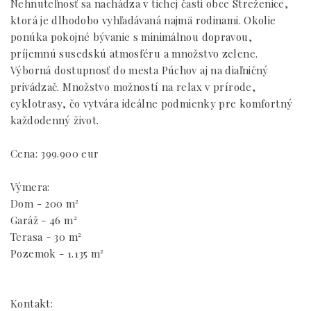
Nehnuteľnosť sa nachádza v tichej časti obce Streženice,
ktorá je dlhodobo vyhľadávaná najmä rodinami. Okolie
ponúka pokojné bývanie s minimálnou dopravou,
príjemnú susedskú atmosféru a množstvo zelene.
Výborná dostupnosť do mesta Púchov aj na diaľničný
privádzač. Množstvo možností na relax v prírode,
cyklotrasy, čo vytvára ideálne podmienky pre komfortný
každodenný život.
Cena: 399.900 eur
Výmera:
Dom - 200 m²
Garáž - 46 m²
Terasa - 30 m²
Pozemok - 1.135 m²
Kontakt: