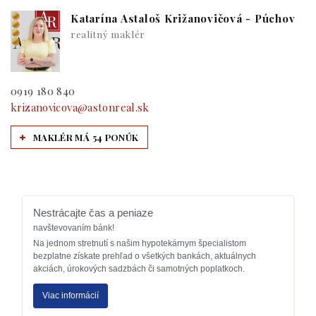
Katarína Astaloš Križanovičová - Púchov
realitný maklér
0919 180 840
krizanovicova@astonreal.sk
MAKLÉR MÁ 54 PONÚK