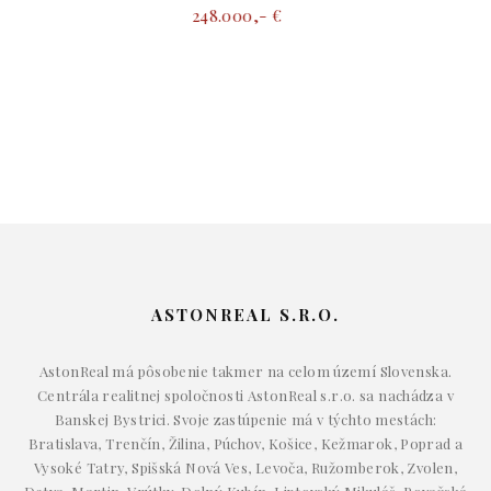
sklad, pozemok
248.000,- €
ASTONREAL S.R.O.
AstonReal má pôsobenie takmer na celom území Slovenska.
Centrála realitnej spoločnosti AstonReal s.r.o. sa nachádza v
Banskej Bystrici. Svoje zastúpenie má v týchto mestách:
Bratislava, Trenčín, Žilina, Púchov, Košice, Kežmarok, Poprad a
Vysoké Tatry, Spišská Nová Ves, Levoča, Ružomberok, Zvolen,