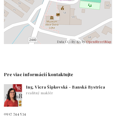
Data CC-By-SA by
OpenStreetMap
Pre viac informácií kontaktujte
Ing. Viera Šipkovská - Banská Bystrica
realitný maklér
0917 744 534