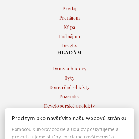
Predaj
Prenájom
Kúpa
Podnájom
Dražby
HĽADÁM
Domy a budovy
Byty
Komerčné objekty
Pozemky
Developerské projekty
Ostatné
Pred tým ako navštívite našu webovú stránku
INFO
Pomocou súborov cookie a údajov poskytujeme a
prevádzkujeme služby, meriame návštevnosť a
Makléri