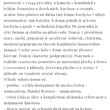
postavený v r.1944 prevažne z kameňa v kombinácii s
tehlou. Pozostáva z dvoch izieb, kuchyne a verandy,
neskôr bola pristavená ďalšia časť domu( kuchyňa + izba)v
súčastnosti je tam kotolňa. K domu prináleží aj letná
kuchyňa a garáž + nefunkčná kúpeľňa. Na pozemku je
ešte humno aj studňa na pitnú vodu. Dom je v pôvodnom
stave, suchý, pripojený je na obecný vodovod, elektrinu,
možnosť pripojenia na obecnú kanalizáciu (momentálne
žumpa). V roku 2000 bolo v dome urobené plynové
kúrenie. Dom je čiastočne podpivničený. Pozemok o
rozlohe cca1600m2 pozostáva zo zastavanej plochy a dvora
( cca 900m2) a záhrady, ktorá má plochu cca 700m2. V
záhrade sú vysadené ovocné stromy.
Výhody tohoto domu sú:
- poloha - rýchla dostupnosť do mesta Zvolen –
15min.autom, Banská Bystrica – 25min.autom.
- Ostrá Lúka je obec s kompletnou občianska vybavenosť a
zaujímavou históriou.
- dom je možné po rekonštrukcii zmeniť na krásne