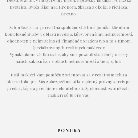
Detva, Martin, Vrútky, Dolný Kubín, Liptovský Mikuláš, Považská
Bystrica, Bytča, Žiar nad Hronom, Skalica a okolie, Prievidza,
Brezno.
AstonReal s.r.o. je realitná spoločnosť, ktorá ponúka klientom
komplexné služby v oblasti predaja, kúpy, prenájmu nehnuteľností,
ohodnotenie nehnuteľností, finančné poradenstvo a to s tímom
špecializovaných realitných maklérov.
Vynakladáme všetko úsilie, aby sme poznali skutočné potreby
našich zákazníkov v oblasti nehnuteľností a tie aj splnili.
Naši makléri Vám pomôžu zorientovať sa v realitnom trhu a
okrem toho pre Vás zabezpečíme aj kompletný právny servis pri
predaji, kúpe a prenájme nehnuteľnosti. Spoločnosť AstonReal a
makléri sú tu pre Vás.
PONUKA