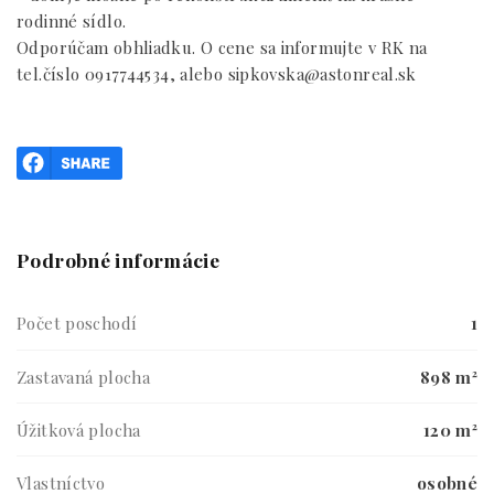
rodinné sídlo.
Odporúčam obhliadku. O cene sa informujte v RK na
tel.číslo 0917744534, alebo sipkovska@astonreal.sk
Podrobné informácie
Počet poschodí
1
Zastavaná plocha
898 m²
Úžitková plocha
120 m²
Vlastníctvo
osobné