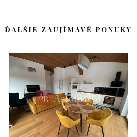
ĎALŠIE ZAUJÍMAVÉ PONUKY
Investičný apart. 3 izb.
balk. a