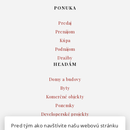
PONUKA
Predaj
Prenájom
Kúpa
Podnájom
Dražby
HĽADÁM
Domy a budovy
Byty
Komerčné objekty
Pozemky
Developerské projekty
Ostatné
Pred tým ako navštívite našu webovú stránku
INFO