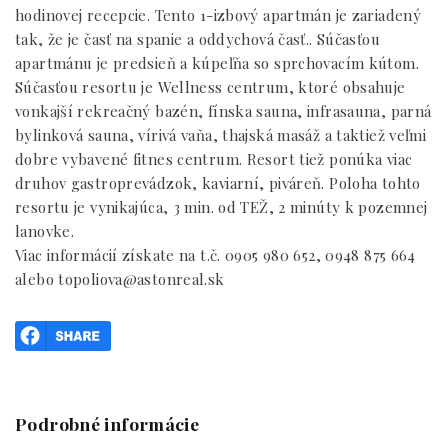
hodinovej recepcie. Tento 1-izbový apartmán je zariadený
tak, že je časť na spanie a oddychová časť.. Súčasťou
apartmánu je predsieň a kúpeľňa so sprchovacím kútom.
Súčasťou resortu je Wellness centrum, ktoré obsahuje
vonkajší rekreačný bazén, fínska sauna, infrasauna, parná
bylinková sauna, vírivá vaňa, thajská masáž a taktiež veľmi
dobre vybavené fitnes centrum. Resort tiež ponúka viac
druhov gastroprevádzok, kaviarní, piváreň. Poloha tohto
resortu je vynikajúca, 3 min. od TEŽ, 2 minúty k pozemnej
lanovke.
Viac informácií získate na t.č. 0905 980 652, 0948 875 664
alebo topoliova@astonreal.sk
Podrobné informácie