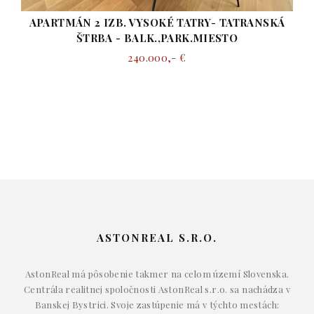
250.
 VYSOKÉ TATRY- TATRANSKÁ
BALK.,PARK.MIESTO
240.000,- €
ASTONREAL S.R.O.
AstonReal má pôsobenie takmer na celom území Slovenska.
Centrála realitnej spoločnosti AstonReal s.r.o. sa nachádza v
Banskej Bystrici. Svoje zastúpenie má v týchto mestách: