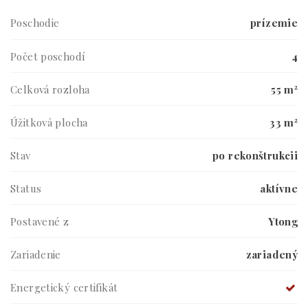
Poschodie
prízemie
Počet poschodí
4
Celková rozloha
55 m²
Úžitková plocha
33 m²
Stav
po rekonštrukcii
Status
aktívne
Postavené z
Ytong
Zariadenie
zariadený
Energetický certifikát