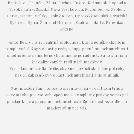
Bratislava, Trenčín, Žilina, Púchov, Košice, Kežmarok, Poprad a
Vysoké Tatry, Spišská Nová Ves, Levoča, Ružomberok, Zvolen,
Detva, Martin, Vrútky, Dolný Kubín, Liptovský Mikuláš, Považská
Bystrica, Bytča, Žiar nad Hronom, Skalica a okolie, Prievidza,
Brezno.
AstonReal s.r.o. je realitná spoločnosť, ktorá ponúka klientom
komplexné služby v oblasti predaja, kúpy, prenájmu nehnuteľností,
ohodnotenie nehnuteľností, finančné poradenstvo a to s tímom
špecializovaných realitných maklérov.
Vynakladáme všetko úsilie, aby sme poznali skutočné potreby
našich zákazníkov v oblasti nehnuteľností a tie aj splnili.
Naši makléri Vám pomôžu zorientovať sa v realitnom trhu a
okrem toho pre Vás zabezpečíme aj kompletný právny servis pri
predaji, kúpe a prenájme nehnuteľnosti. Spoločnosť AstonReal a
makléri sú tu pre Vás.