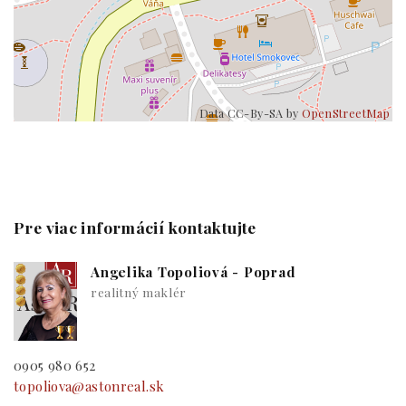
Data CC-By-SA by
OpenStreetMap
Pre viac informácií kontaktujte
Angelika Topoliová - Poprad
realitný maklér
0905 980 652
topoliova@astonreal.sk