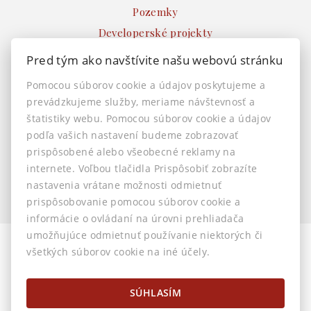
Pozemky
Developerské projekty
Ostatné
Pred tým ako navštívite našu webovú stránku
INFO
Pomocou súborov cookie a údajov poskytujeme a
prevádzkujeme služby, meriame návštevnosť a
Makléri
štatistiky webu. Pomocou súborov cookie a údajov
Napíšte nám
podľa vašich nastavení budeme zobrazovať
Kontakt
prispôsobené alebo všeobecné reklamy na
Nastavenie cookies
internete. Voľbou tlačidla Prispôsobiť zobrazíte
nastavenia vrátane možnosti odmietnuť
prispôsobovanie pomocou súborov cookie a
informácie o ovládaní na úrovni prehliadača
umožňujúce odmietnuť používanie niektorých či
všetkých súborov cookie na iné účely.
© 2026 -
AstonReal s.r.o.
Horná 32, Banská Bystrica 974 01, Tel.: 0905 222 055, E-mail:
info@astonreal.sk
SÚHLASÍM