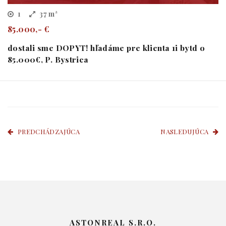
1
37 m²
85.000,- €
dostali sme DOPYT! hľadáme pre klienta 1i bytd o
85.000€, P. Bystrica
PREDCHÁDZAJÚCA
NASLEDUJÚCA
ASTONREAL S.R.O.