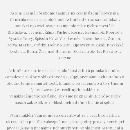
AstonReal má pôsobenie takmer na celom území Slovenska.
Centrála realitnej spoločnosti AstonReal s.r.o. sa nachádza v
Banskej Bystrici. Svoje zastúpenie má v týchto mestách:
Bratislava, Trenčín, Žilina, Púchov, Košice, Kežmarok, Poprad a
Vysoké Tatry, Spišská Nová Ves, Levoča, Ružomberok, Zvolen,
Detva, Martin, Vrútky, Dolný Kubín, Liptovský Mikuláš, Považská
Bystrica, Bytča, Žiar nad Hronom, Skalica a okolie, Prievidza,
Brezno.
AstonReal s.r.o. je realitná spoločnosť, ktorá ponúka klientom
komplexné služby v oblasti predaja, kúpy, prenájmu nehnuteľností,
ohodnotenie nehnuteľností, finančné poradenstvo a to s tímom
špecializovaných realitných maklérov.
Vynakladáme všetko úsilie, aby sme poznali skutočné potreby
našich zákazníkov v oblasti nehnuteľností a tie aj splnili.
Naši makléri Vám pomôžu zorientovať sa v realitnom trhu a
okrem toho pre Vás zabezpečíme aj kompletný právny servis pri
predaji, kúpe a prenájme nehnuteľnosti. Spoločnosť AstonReal a